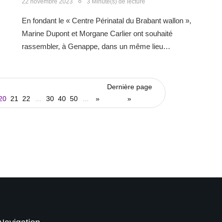
22 novembre 2023
3 Minute(s) de lecture
En fondant le « Centre Périnatal du Brabant wallon »,
Marine Dupont et Morgane Carlier ont souhaité
rassembler, à Genappe, dans un même lieu…
Dernière page
20
21
22
...
30
40
50
...
»
»