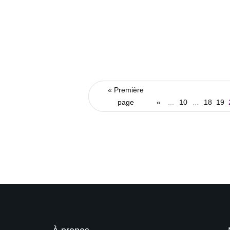
« Première
page
«
...
10
...
18
19