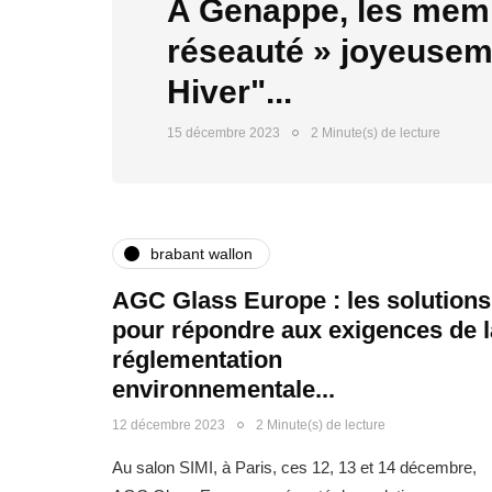
A Genappe, les memb
réseauté » joyeuseme
Hiver"...
15 décembre 2023
2 Minute(s) de lecture
brabant wallon
AGC Glass Europe : les solutions
pour répondre aux exigences de l
réglementation
environnementale...
12 décembre 2023
2 Minute(s) de lecture
Au salon SIMI, à Paris, ces 12, 13 et 14 décembre,