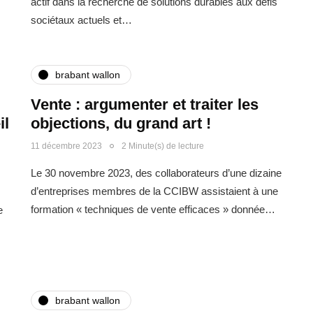
actif dans la recherche de solutions durables aux défis
sociétaux actuels et…
brabant wallon
Vente : argumenter et traiter les
il
objections, du grand art !
11 décembre 2023
2 Minute(s) de lecture
Le 30 novembre 2023, des collaborateurs d’une dizaine
d’entreprises membres de la CCIBW assistaient à une
formation « techniques de vente efficaces » donnée…
e
brabant wallon