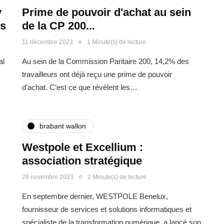
y
Prime de pouvoir d'achat au sein
ns
de la CP 200...
11 décembre 2023
1 Minute(s) de lecture
al
Au sein de la Commission Paritaire 200, 14,2% des
travailleurs ont déjà reçu une prime de pouvoir
d’achat. C’est ce que révèlent les…
brabant wallon
Westpole et Excellium :
association stratégique
29 novembre 2023
2 Minute(s) de lecture
En septembre dernier, WESTPOLE Benelux,
fournisseur de services et solutions informatiques et
spécialiste de la transformation numérique, a lancé son