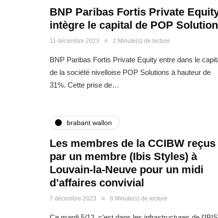
BNP Paribas Fortis Private Equit
intègre le capital de POP Solutio
11 décembre 2023
2 Minute(s) de lecture
BNP Paribas Fortis Private Equity entre dans le capit
de la société nivelloise POP Solutions à hauteur de
31%. Cette prise de…
brabant wallon
Les membres de la CCIBW reçus
par un membre (Ibis Styles) à
Louvain-la-Neuve pour un midi
d’affaires convivial
7 décembre 2023
8 Minute(s) de lecture
Ce mardi 5/12, c’est dans les infrastructures de l’IBIS