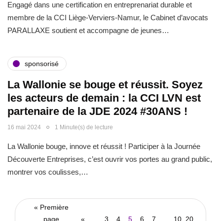
Engagé dans une certification en entreprenariat durable et
membre de la CCI Liège-Verviers-Namur, le Cabinet d’avocats
PARALLAXE soutient et accompagne de jeunes…
sponsorisé
La Wallonie se bouge et réussit. Soyez
les acteurs de demain : la CCI LVN est
partenaire de la JDE 2024 #30ANS !
16 mai 2024
1 Minute(s) de lecture
La Wallonie bouge, innove et réussit ! Participer à la Journée
Découverte Entreprises, c’est ouvrir vos portes au grand public,
montrer vos coulisses,…
« Première
page
«
...
3
4
5
6
7
...
10
20