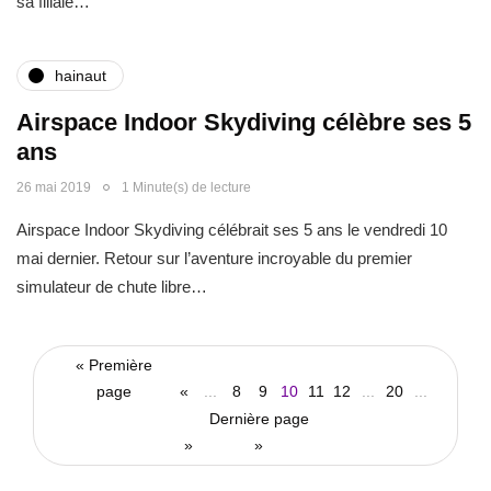
sa filiale…
hainaut
Airspace Indoor Skydiving célèbre ses 5
ans
26 mai 2019
1 Minute(s) de lecture
Airspace Indoor Skydiving célébrait ses 5 ans le vendredi 10
mai dernier. Retour sur l’aventure incroyable du premier
simulateur de chute libre…
« Première
page
«
...
8
9
10
11
12
...
20
...
Dernière page
»
»