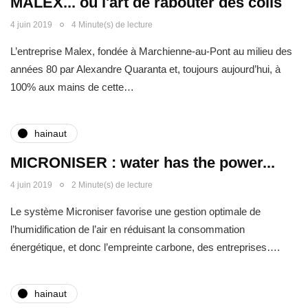
MALEX... ou l'art de rabouter des coils
4 juin 2019
4 Minute(s) de lecture
L’entreprise Malex, fondée à Marchienne-au-Pont au milieu des
années 80 par Alexandre Quaranta et, toujours aujourd’hui, à
100% aux mains de cette…
hainaut
MICRONISER : water has the power...
4 juin 2019
2 Minute(s) de lecture
Le système Microniser favorise une gestion optimale de
l’humidification de l’air en réduisant la consommation
énergétique, et donc l’empreinte carbone, des entreprises….
hainaut