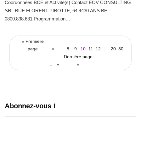
Coordonnées BCE et Activité(s) Contact EOV CONSULTING
SRL RUE FLORENT PIROTTE, 64 4430 ANS BE-
0800.838.631 Programmation…
« Première
page
«
...
8
9
10
11
12
...
20
30
Dernière page
...
»
»
Abonnez-vous !