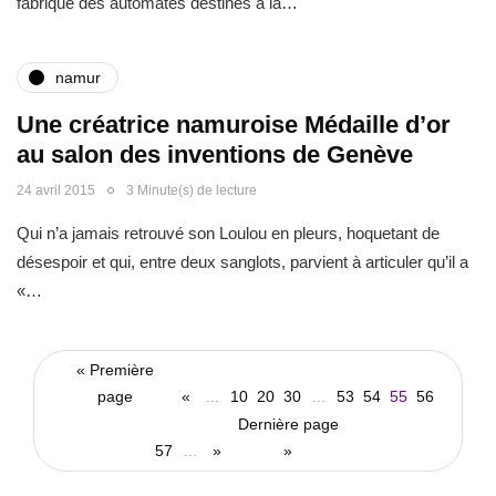
fabrique des automates destinés à la…
namur
Une créatrice namuroise Médaille d’or
au salon des inventions de Genève
24 avril 2015
3 Minute(s) de lecture
Qui n’a jamais retrouvé son Loulou en pleurs, hoquetant de
désespoir et qui, entre deux sanglots, parvient à articuler qu’il a
«…
« Première
page
«
...
10
20
30
...
53
54
55
56
Dernière page
57
...
»
»