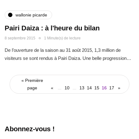
wallonie picarde
Pairi Daiza : à l'heure du bilan
8 septembre 2015
1 Minute(s) de lecture
De l’ouverture de la saison au 31 août 2015, 1,3 million de
visiteurs se sont rendus à Pairi Daiza. Une belle progression…
« Première
page
«
...
10
...
13
14
15
16
17
»
Abonnez-vous !