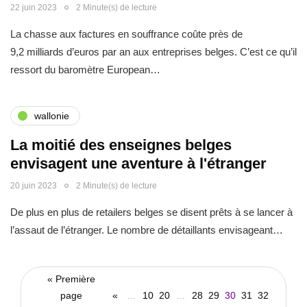
22 juin 2023
2 Minute(s) de lecture
La chasse aux factures en souffrance coûte près de
9,2 milliards d’euros par an aux entreprises belges. C’est ce qu’il
ressort du baromètre European…
wallonie
La moitié des enseignes belges
envisagent une aventure à l'étranger
20 juin 2023
2 Minute(s) de lecture
De plus en plus de retailers belges se disent prêts à se lancer à
l’assaut de l’étranger. Le nombre de détaillants envisageant…
« Première
page
«
...
10
20
...
28
29
30
31
32