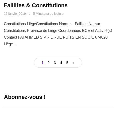
Faillites & Constitutions
16 janvier 2019
5 Minute(s) de lecture
Constitutions LiègeConstitutions Namur – Faillites Namur
Constitutions Province de Liège Coordonnées BCE et Activité(s)
Contact FATAHMED S.P.R.L.RUE PUITS EN SOCK, 674020
Liège…
1
2
3
4
5
»
Abonnez-vous !