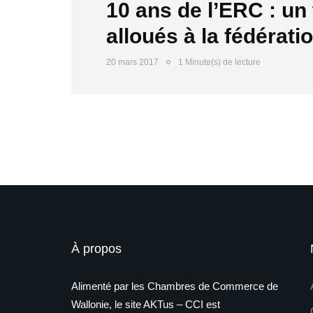
10 ans de l’ERC : un 
alloués à la fédérati
20 mars 2017
1 Minute(s) de lecture
À propos
Alimenté par les Chambres de Commerce de
Wallonie, le site AKTus – CCI est