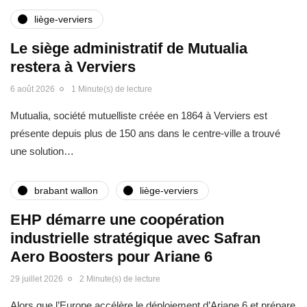
liège-verviers
Le siège administratif de Mutualia
restera à Verviers
6 août 2026
1 Minute(s) de lecture
Mutualia, société mutuelliste créée en 1864 à Verviers est
présente depuis plus de 150 ans dans le centre-ville a trouvé
une solution…
brabant wallon
liège-verviers
EHP démarre une coopération
industrielle stratégique avec Safran
Aero Boosters pour Ariane 6
29 juillet 2026
2 Minute(s) de lecture
Alors que l’Europe accélère le déploiement d’Ariane 6 et prépare