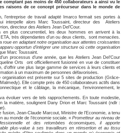
ise comptant pas moins de 450 collaborateurs a ainsi vu le
les raisons de ce concept précurseur dans le monde de
, l’entreprise de travail adapté Imarco fermait ses portes à
 qui interpelle alors Marc Toussaint, directeur des
Ateliers
ion, directeur des Ateliers Jean Del’Cour.
 en plus concurrentiel, les deux hommes en arrivent à la
s ETA, très dépendantes d’un ou deux clients,
sont menacées.
la roue en adaptant notre organisation aux attentes croissantes
t apparu opportun d’intégrer une structure où cette organisation
ique Marc Toussaint.
 d’un processus d’une année, que les Ateliers Jean Del’Cour
cqueline Orts
ont officiellement fusionné en vue de constituer
e, d’offrir une plus large gamme de services à leurs clients et
 formation à un maximum de personnes défavorisées.
e organisation est présente sur 5 sites de production (Grâce-
 Malmedy). Elle compte près de 450 collaborateurs actifs dans
connectique et le câblage, la mécanique, l’environnement, le
 évoluer vers de tels rapprochements. En toute modestie,
 la matière, soulignent Dany Drion et Marc Toussaint (ndlr :
e).
te fusion, Jean-Claude Marcout, Ministre de l’Economie, a tenu
en au monde de l’économie sociale. «
Prometteur au niveau de
professionnelle et des retombées économiques, il apporte
table plus-value à ses travailleurs en réinsertion et au tissu
ssite mérite d’être soulignée dans un monde où économie et