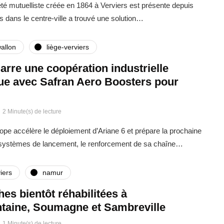
été mutuelliste créée en 1864 à Verviers est présente depuis
s dans le centre-ville a trouvé une solution…
allon
liège-verviers
rre une coopération industrielle
que avec Safran Aero Boosters pour
2 Minute(s) de lecture
rope accélère le déploiement d’Ariane 6 et prépare la prochaine
 systèmes de lancement, le renforcement de sa chaîne…
iers
namur
ches bientôt réhabilitées à
taine, Soumagne et Sambreville
1 Minute(s) de lecture