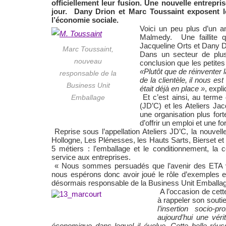
officiellement leur fusion. Une nouvelle entrepr
jour.
Dany Drion et Marc Toussaint exposent 
l’économie sociale.
Voici un peu plus d’un an
Malmedy.
Une faillite
Jacqueline Orts et Dany Dr
Marc Toussaint,
Dans un secteur de plus
nouveau
conclusion que les petite
«Plutôt que de réinventer 
responsable de la
de la clientèle, il nous es
Business Unit
était déjà en place »
, expl
Et c’est ainsi, au terme
Emballage
(JD’C) et les Ateliers Ja
une organisation plus fort
d’offrir un emploi et une
Reprise sous l’appellation Ateliers JD’C, la nouvell
Hollogne, Les Plénesses, les Hauts Sarts, Bierset et
5 métiers : l’emballage et le conditionnement, la 
service aux entreprises.
« Nous sommes persuadés que l’avenir des ETA va
nous espérons donc avoir joué le rôle d’exemples en
désormais responsable de la Business Unit Emballag
A l’occasion de cet
à rappeler son souti
l’insertion socio-
aujourd’hui une véri
économique dans lequel il évolue. Cette belle réu