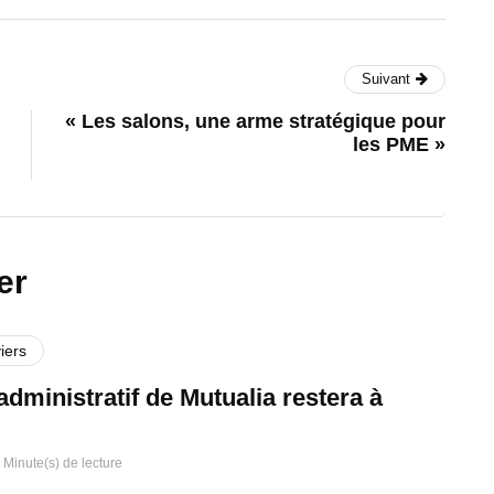
Suivant
« Les salons, une arme stratégique pour
les PME »
er
iers
administratif de Mutualia restera à
 Minute(s) de lecture