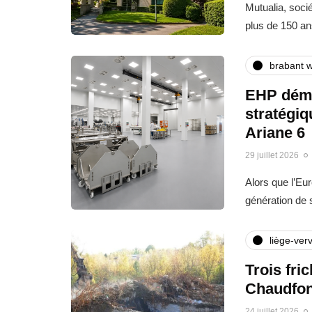
Mutualia, soci
plus de 150 an
brabant w
EHP déma
stratégi
Ariane 6
29 juillet 2026
Alors que l’Eu
génération de
liège-verv
Trois fri
Chaudfon
24 juillet 2026