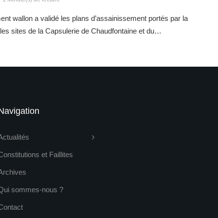
t wallon a validé les plans d’assainissement portés par la
es sites de la Capsulerie de Chaudfontaine et du…
Navigation
Actualités
Constitutions et Faillites
Archives
Qui sommes-nous ?
Contact