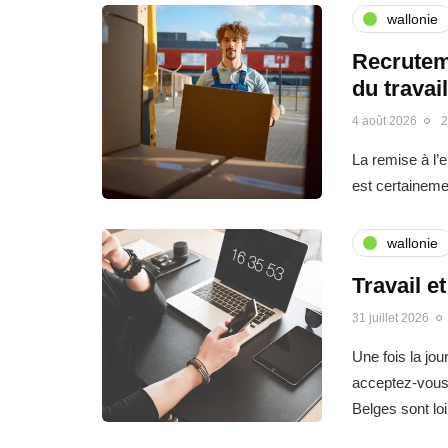
wallonie
Recrutem
du travai
4 août 2026
2
La remise à l’
est certainemen
wallonie
Travail e
31 juillet 2026
Une fois la jo
acceptez-vous 
Belges sont l