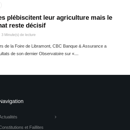
s plébiscitent leur agriculture mais le
hat reste décisif
3 Minute(s) de lecture
urs de la Foire de Libramont, CBC Banque & Assurance a
sultats de son dernier Observatoire sur «…
Navigation
Actualités
Constitutions et Faillites