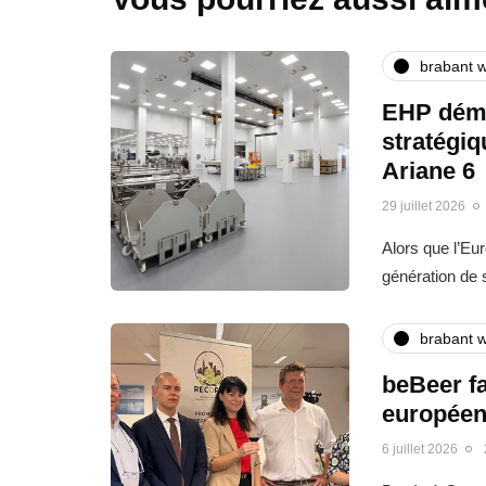
brabant w
EHP déma
stratégi
Ariane 6
29 juillet 2026
Alors que l’Eu
génération de
brabant w
beBeer fa
europée
6 juillet 2026