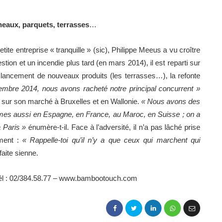
aux, parquets, terrasses
…
ite entreprise « tranquille » (sic), Philippe Meeus a vu croître
tion et un incendie plus tard (en mars 2014), il est reparti sur
 lancement de nouveaux produits (les terrasses…), la refonte
mbre 2014, nous avons racheté notre principal concurrent »
er sur son marché à Bruxelles et en Wallonie.
« Nous avons des
mmes aussi en Espagne, en France, au Maroc, en Suisse ; on a
 Paris »
énumère-t-il. Face à l’adversité, il n’a pas lâché prise
ement :
« Rappelle-toi qu’il n’y a que ceux qui marchent qui
faite sienne.
Tél : 02/384.58.77 – www.bambootouch.com