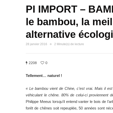
PI IMPORT – BA
le bambou, la meil
alternative écolog
28 janvier 2016
2 Minute(s) de lecture
2208
0
Tellement… naturel !
« Le bambou vient de Chine, c’est vrai. Mais il es
véhiculant le chêne. 80% de celui-ci proviennent d
Philippe Meeus lorsqu’il entend vanter le bois de l’a
forêt de chênes soit repeuplée, 50 années sont néces