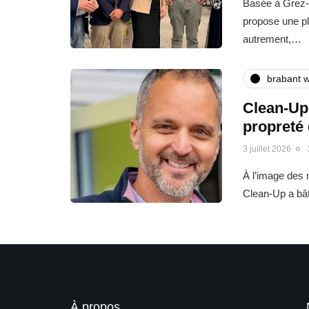
Basée à Grez-
propose une pl
autrement,…
brabant w
Clean-Up 
propreté
3 juillet 2026
À l’image des m
Clean-Up a bât
À propos