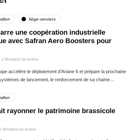
allon
liège-verviers
rre une coopération industrielle
que avec Safran Aero Boosters pour
2 Minute(s) de lecture
rope accélère le déploiement d’Ariane 6 et prépare la prochaine
 systèmes de lancement, le renforcement de sa chaîne…
allon
it rayonner le patrimoine brassicole
n
2 Minute(s) de lecture