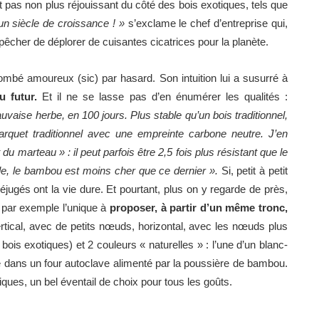
 pas non plus réjouissant du côté des bois exotiques, tels que
un siècle de croissance ! »
s’exclame le chef d’entreprise qui,
mpêcher de déplorer de cuisantes cicatrices pour la planète.
 tombé amoureux (sic) par hasard. Son intuition lui a susurré à
 futur.
Et il ne se lasse pas d’en énumérer les qualités :
ise herbe, en 100 jours. Plus stable qu’un bois traditionnel,
rquet traditionnel avec une empreinte carbone neutre. J’en
 du marteau » : il peut parfois être 2,5 fois plus résistant que le
ale, le bambou est moins cher que ce dernier ».
Si, petit à petit
jugés ont la vie dure. Et pourtant, plus on y regarde de près,
t par exemple l’unique à
proposer, à partir d’un même tronc,
ertical, avec de petits nœuds, horizontal, avec les nœuds plus
s exotiques) et 2 couleurs « naturelles » : l’une d’un blanc-
ge dans un four autoclave alimenté par la poussière de bambou.
ques, un bel éventail de choix pour tous les goûts.