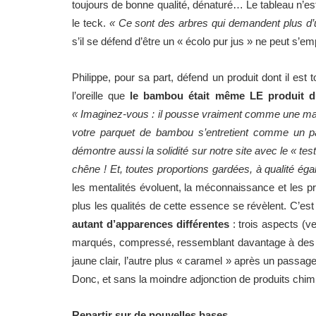
toujours de bonne qualité, dénaturé… Le tableau n’est
le teck.
« Ce sont des arbres qui demandent plus d’
s’il se défend d’être un « écolo pur jus » ne peut s’e
Philippe, pour sa part, défend un produit dont il est
l’oreille que
le bambou était même LE produit du
« Imaginez-vous : il pousse vraiment comme une mauva
votre parquet de bambou s’entretient comme un pa
démontre aussi la solidité sur notre site avec le « test
chêne ! Et, toutes proportions gardées, à qualité ég
les mentalités évoluent, la méconnaissance et les pré
plus les qualités de cette essence se révèlent. C’es
autant d’apparences différentes
: trois aspects (v
marqués, compressé, ressemblant davantage à des boi
jaune clair, l’autre plus « caramel » après un passa
Donc, et sans la moindre adjonction de produits chimi
Repartir sur de nouvelles bases