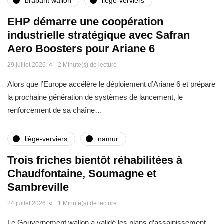
brabant wallon
liège-verviers
EHP démarre une coopération
industrielle stratégique avec Safran
Aero Boosters pour Ariane 6
29 juillet 2026
2 Minute(s) de lecture
Alors que l’Europe accélère le déploiement d’Ariane 6 et prépare
la prochaine génération de systèmes de lancement, le
renforcement de sa chaîne…
liège-verviers
namur
Trois friches bientôt réhabilitées à
Chaudfontaine, Soumagne et
Sambreville
24 juillet 2026
1 Minute(s) de lecture
Le Gouvernement wallon a validé les plans d’assainissement