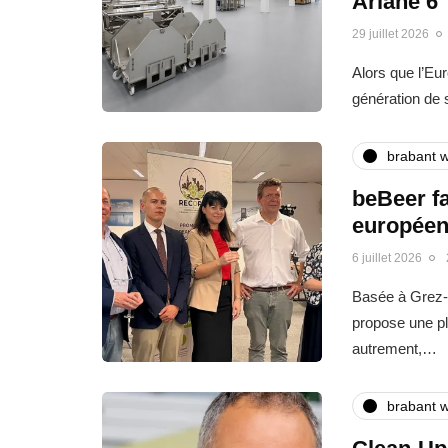
Ariane 6
29 juillet 2026
Alors que l’Eu
génération de
brabant w
beBeer fa
europée
6 juillet 2026
Basée à Grez-
propose une pl
autrement,…
brabant w