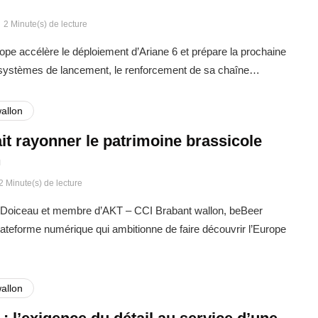
2 Minute(s) de lecture
rope accélère le déploiement d’Ariane 6 et prépare la prochaine
 systèmes de lancement, le renforcement de sa chaîne…
allon
it rayonner le patrimoine brassicole
n
2 Minute(s) de lecture
Doiceau et membre d’AKT – CCI Brabant wallon, beBeer
ateforme numérique qui ambitionne de faire découvrir l’Europe
allon