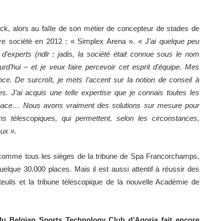
ick, alors au faîte de son métier de concepteur de stades de
pre société en 2012 : « Simplex Arena ».
« J’ai quelque peu
’experts (ndlr : jadis, la société était connue sous le nom
d’hui – et je veux faire percevoir cet esprit d’équipe. Mes
nce. De surcroît, je mets l’accent sur la notion de conseil à
s. J’ai acquis une telle expertise que je connais toutes les
’espace… Nous avons vraiment des solutions sur mesure pour
s télescopiques, qui permettent, selon les circonstances,
eux ».
, comme tous les sièges de la tribune de Spa Francorchamps,
que 30.000 places. Mais il est aussi attentif à réussir des
euils et la tribune télescopique de la nouvelle Académie de
du Belgian Sports Technology Club d’Agoria fait encore