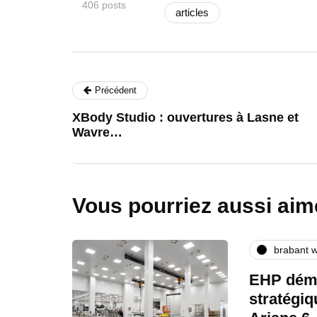
406 posts
articles
Précédent
XBody Studio : ouvertures à Lasne et
Wavre…
Vous pourriez aussi aim
brabant w
EHP déma
stratégi