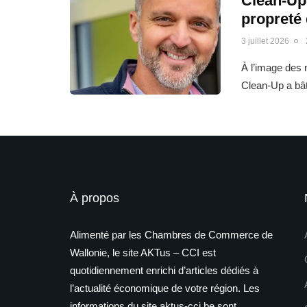
Clean-Up 
propreté
3 juillet 2026
À l’image des m
Clean-Up a bât
À propos
Alimenté par les Chambres de Commerce de
Wallonie, le site AKTus – CCI est
quotidiennement enrichi d’articles dédiés à
l’actualité économique de votre région. Les
informations du site aktus-cci.be sont