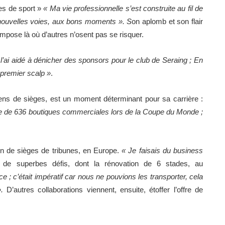
es de sport »
« Ma vie professionnelle s’est construite au fil de
nouvelles voies, aux bons moments ». S
on aplomb et son flair
pose là où d’autres n’osent pas se risquer.
’ai aidé à dénicher des sponsors pour le club de Seraing ; En
 premier scalp »
.
liens de sièges, est un moment déterminant pour sa carrière :
ge de 636 boutiques commerciales lors de la Coupe du Monde ;
on de sièges de tribunes, en Europe.
« Je faisais du business
 de superbes défis, dont la rénovation de 6 stades, au
e ; c’était impératif car nous ne pouvions les transporter, cela
».
D’autres collaborations viennent, ensuite, étoffer l’offre de