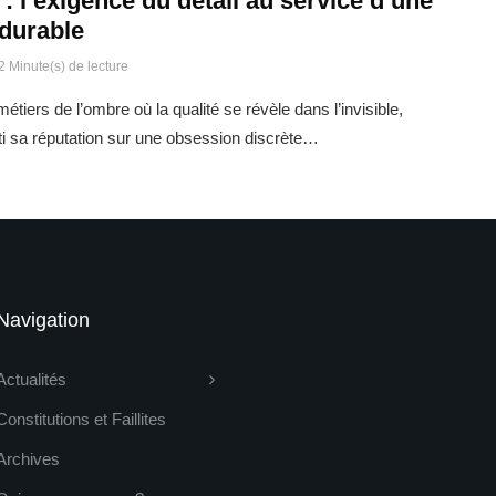
: l’exigence du détail au service d’une
 durable
2 Minute(s) de lecture
étiers de l’ombre où la qualité se révèle dans l’invisible,
i sa réputation sur une obsession discrète…
Navigation
Actualités
Constitutions et Faillites
Archives