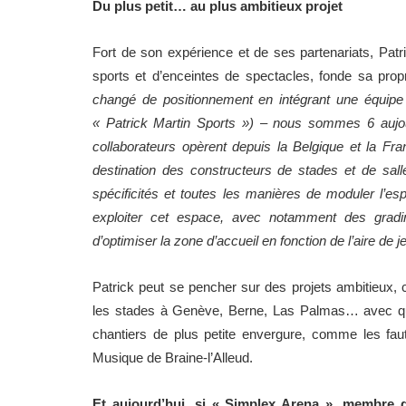
Du plus petit… au plus ambitieux projet
Fort de son expérience et de ses partenariats, Patr
sports et d’enceintes de spectacles, fonde sa pro
changé de positionnement en intégrant une équipe d
« Patrick Martin Sports ») – nous sommes 6 aujour
collaborateurs opèrent depuis la Belgique et la Fra
destination des constructeurs de stades et de salle
spécificités et toutes les manières de moduler l
exploiter cet espace, avec notamment des gradin
d’optimiser la zone d’accueil en fonction de l’aire de j
Patrick peut se pencher sur des projets ambitieux
les stades à Genève, Berne, Las Palmas… avec quel
chantiers de plus petite envergure, comme les faut
Musique de Braine-l’Alleud.
Et aujourd’hui, si « Simplex Arena », membre 