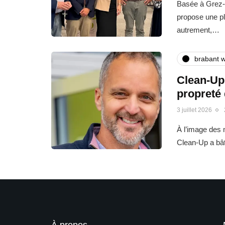
Basée à Grez-
propose une pl
autrement,…
brabant w
Clean-Up 
propreté
3 juillet 2026
À l’image des m
Clean-Up a bât