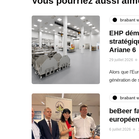
Vous pourriez aussi aim
brabant w
EHP déma
stratégi
Ariane 6
29 juillet 2026
Alors que l’Eu
génération de
brabant w
beBeer fa
europée
6 juillet 2026