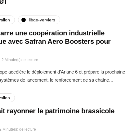
er
allon
liège-verviers
rre une coopération industrielle
que avec Safran Aero Boosters pour
2 Minute(s) de lecture
rope accélère le déploiement d’Ariane 6 et prépare la prochaine
 systèmes de lancement, le renforcement de sa chaîne…
allon
it rayonner le patrimoine brassicole
n
2 Minute(s) de lecture