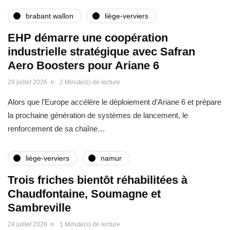
brabant wallon
liège-verviers
EHP démarre une coopération
industrielle stratégique avec Safran
Aero Boosters pour Ariane 6
29 juillet 2026
2 Minute(s) de lecture
Alors que l’Europe accélère le déploiement d’Ariane 6 et prépare
la prochaine génération de systèmes de lancement, le
renforcement de sa chaîne…
liège-verviers
namur
Trois friches bientôt réhabilitées à
Chaudfontaine, Soumagne et
Sambreville
24 juillet 2026
1 Minute(s) de lecture