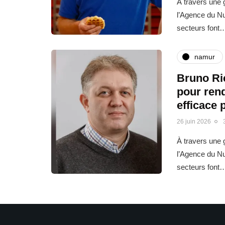
À travers une g
l’Agence du N
secteurs font
namur
Bruno Ric
pour rend
efficace 
26 juin 2026
À travers une g
l’Agence du N
secteurs font