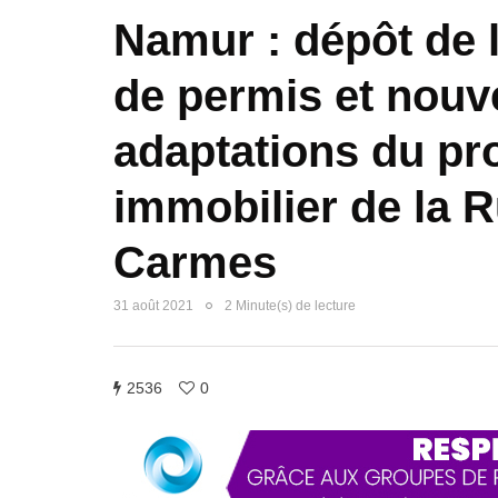
Namur : dépôt de
de permis et nouv
adaptations du pro
immobilier de la 
Carmes
31 août 2021
2 Minute(s) de lecture
2536
0