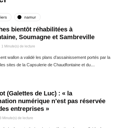
iers
namur
ches bientôt réhabilitées à
taine, Soumagne et Sambreville
1 Minute(s) de lecture
t wallon a validé les plans d’assainissement portés par la
es sites de la Capsulerie de Chaudfontaine et du…
t (Galettes de Luc) : « la
mation numérique n’est pas réservée
des entreprises »
3 Minute(s) de lecture