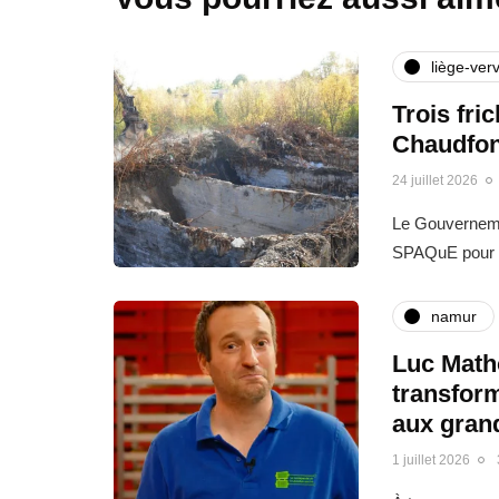
liège-verv
Trois fri
Chaudfon
24 juillet 2026
Le Gouvernemen
SPAQuE pour l
namur
Luc Matho
transfor
aux gran
1 juillet 2026