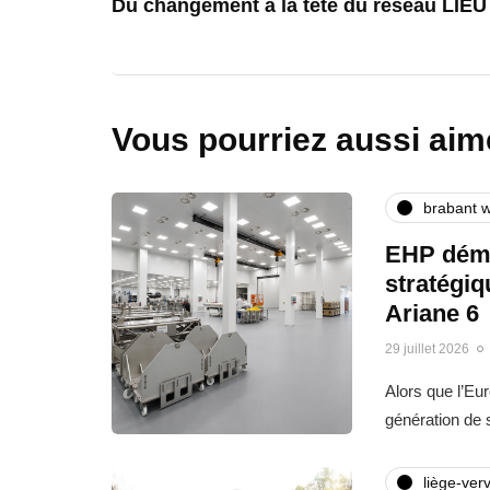
Du changement à la tête du réseau LIEU
Vous pourriez aussi aim
brabant w
EHP déma
stratégi
Ariane 6
29 juillet 2026
Alors que l’Eu
génération de
liège-verv