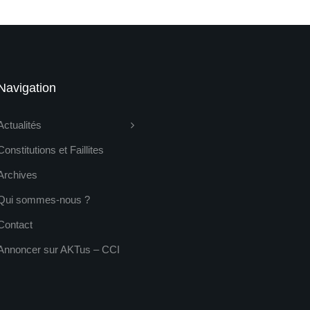
Navigation
Actualités
Constitutions et Faillites
Archives
Qui sommes-nous ?
Contact
Annoncer sur AKTus – CCI