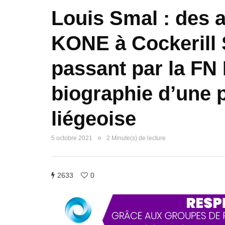
Louis Smal : des 
KONE à Cockerill
passant par la FN 
biographie d’une 
liégeoise
5 octobre 2021
2 Minute(s) de lecture
2633
0