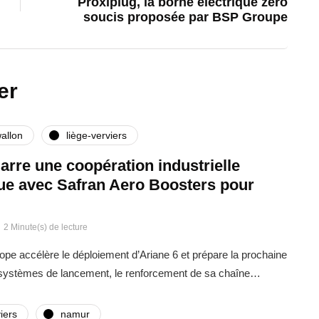
Proxiplug, la borne électrique zéro
soucis proposée par BSP Groupe
er
allon
liège-verviers
rre une coopération industrielle
que avec Safran Aero Boosters pour
2 Minute(s) de lecture
rope accélère le déploiement d’Ariane 6 et prépare la prochaine
 systèmes de lancement, le renforcement de sa chaîne…
iers
namur