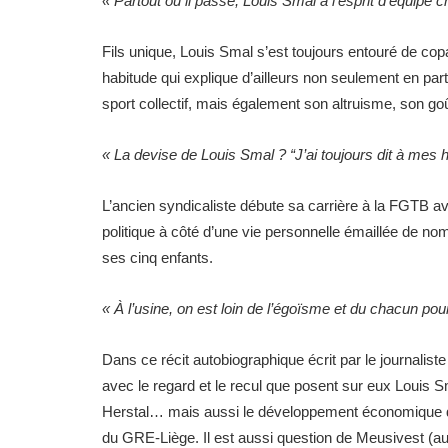
«
Partout où il passe, Louis Smal a l’esprit d’équipe c
Fils unique, Louis Smal s’est toujours entouré de copai
habitude qui explique d’ailleurs non seulement en part
sport collectif, mais également son altruisme, son goû
«
La devise de Louis Smal ? “J’ai toujours dit à mes
L’ancien syndicaliste débute sa carrière à la FGTB ava
politique à côté d’une vie personnelle émaillée de no
ses cinq enfants.
«
À l’usine, on est loin de l’égoïsme et du chacun pour
Dans ce récit autobiographique écrit par le journalis
avec le regard et le recul que posent sur eux Louis 
Herstal… mais aussi le développement économique de 
du GRE-Liège. Il est aussi question de Meusivest (au