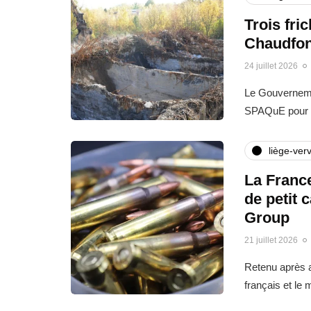
Trois fri
Chaudfon
24 juillet 2026
Le Gouvernemen
SPAQuE pour l
liège-verv
La France
de petit 
Group
21 juillet 2026
Retenu après a
français et le