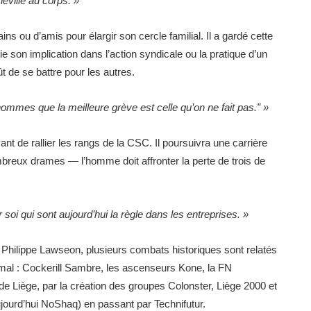
hevillé au corps.
»
ns ou d’amis pour élargir son cercle familial. Il a gardé cette
ie son implication dans l’action syndicale ou la pratique d’un
t de se battre pour les autres.
 hommes que la meille
ure grève
est celle qu’on ne fait pas.” »
nt de rallier les rangs de la CSC. Il poursuivra une carrière
mbreux drames — l’homme doit affronter la perte de trois de
 soi qui sont aujourd’hui la
règle dans les entreprises. »
te Philippe Lawseon, plusieurs combats historiques sont relatés
Smal : Cockerill Sambre, les ascenseurs Kone, la FN
Liège, par la création des groupes Colonster, Liège 2000 et
jourd’hui NoShaq) en passant par Technifutur.