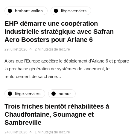
brabant wallon
liège-verviers
EHP démarre une coopération
industrielle stratégique avec Safran
Aero Boosters pour Ariane 6
29 juillet 2026
2 Minute(s) de lecture
Alors que l’Europe accélère le déploiement d’Ariane 6 et prépare
la prochaine génération de systèmes de lancement, le
renforcement de sa chaîne…
liège-verviers
namur
Trois friches bientôt réhabilitées à
Chaudfontaine, Soumagne et
Sambreville
24 juillet 2026
1 Minute(s) de lecture