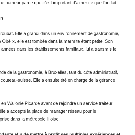
nne humeur parce que c’est important d’aimer ce que l’on fait.
on
in Troubat. Elle a grandi dans un environnement de gastronomie,
Obélix, elle est tombée dans la marmite étant petite. Son
 années dans les établissements familiaux, lui a transmis le
de de la gastronomie, à Bruxelles, tant du côté administratif,
 couteau-suisse. Elle a ensuite été en charge de la gérance
en Wallonie Picarde avant de rejoindre un service traiteur
aëlle a accepté la place de manager réseau pour le
ise dans la métropole lilloise.
ndante afin de mettre à profit ses multiples expériences et