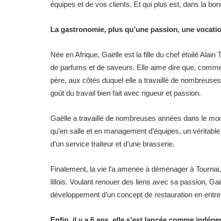
équipes et de vos clients. Et qui plus est, dans la bo
La gastronomie, plus qu’une passion, une vocati
Née en Afrique, Gaëlle est la fille du chef étoilé Ala
de parfums et de saveurs. Elle aime dire que, comme 
père, aux côtés duquel elle a travaillé de nombreuses
goût du travail bien fait avec rigueur et passion.
Gaëlle a travaillé de nombreuses années dans le ­­­mon
qu’en salle et en management d’équipes, un véritable
d’un service traiteur et d’une brasserie.
Finalement, la vie l’a amenée à déménager à Tournai, 
lillois. Voulant renouer des liens avec sa passion, G
développement d’un concept de restauration en entrepr
Enfin, il y a 6 ans, elle s’est lancée comme indépe