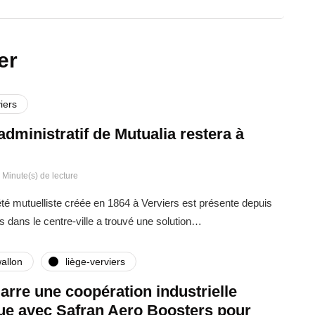
er
iers
administratif de Mutualia restera à
 Minute(s) de lecture
été mutuelliste créée en 1864 à Verviers est présente depuis
s dans le centre-ville a trouvé une solution…
allon
liège-verviers
rre une coopération industrielle
que avec Safran Aero Boosters pour