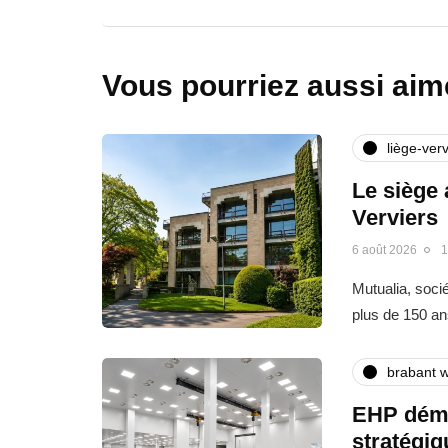
Vous pourriez aussi aim
liège-verv
Le siège 
Verviers
6 août 2026
1
Mutualia, soci
plus de 150 an
brabant w
EHP déma
stratégi