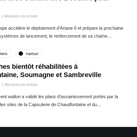
2 Minute(s) de lecture
rope accélère le déploiement d’Ariane 6 et prépare la prochaine
 systèmes de lancement, le renforcement de sa chaîne…
iers
namur
ches bientôt réhabilitées à
taine, Soumagne et Sambreville
1 Minute(s) de lecture
t wallon a validé les plans d’assainissement portés par la
es sites de la Capsulerie de Chaudfontaine et du…