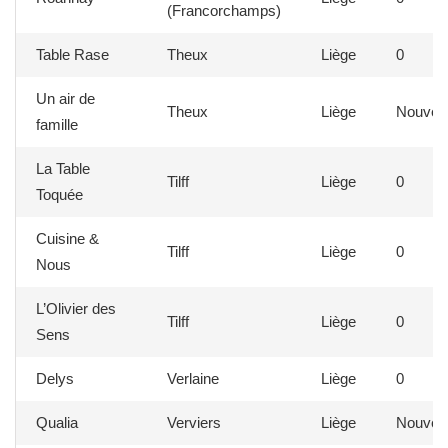
(Francorchamps)
Table Rase
Theux
Liège
0
Un air de
Theux
Liège
Nouvea
famille
La Table
Tilff
Liège
0
Toquée
Cuisine &
Tilff
Liège
0
Nous
L’Olivier des
Tilff
Liège
0
Sens
Delys
Verlaine
Liège
0
Qualia
Verviers
Liège
Nouvea