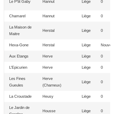
Le P’tit Gaby
Hannut
Liège
0
Chamarel
Hannut
Liège
0
La Maison de
Herstal
Liège
0
Maitre
Hexa-Gone
Herstal
Liège
Nouvea
Aux Etangs
Herve
Liège
0
L’Epicurien
Herve
Liège
0
Les Fines
Herve
Liège
0
Gueules
(Charneux)
La Croustade
Heusy
Liège
0
Le Jardin de
Housse
Liège
0