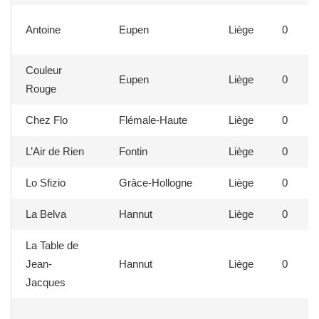
Antoine
Eupen
Liège
0
Couleur
Eupen
Liège
0
Rouge
Chez Flo
Flémale-Haute
Liège
0
L’Air de Rien
Fontin
Liège
0
Lo Sfizio
Grâce-Hollogne
Liège
0
La Belva
Hannut
Liège
0
La Table de
Jean-
Hannut
Liège
0
Jacques