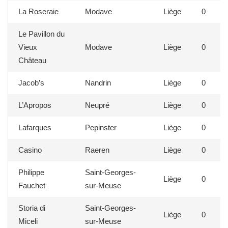
La Roseraie
Modave
Liège
0
Le Pavillon du
Vieux
Modave
Liège
0
Château
Jacob’s
Nandrin
Liège
0
L’Apropos
Neupré
Liège
0
Lafarques
Pepinster
Liège
0
Casino
Raeren
Liège
0
Philippe
Saint-Georges-
Liège
0
Fauchet
sur-Meuse
Storia di
Saint-Georges-
Liège
0
Miceli
sur-Meuse