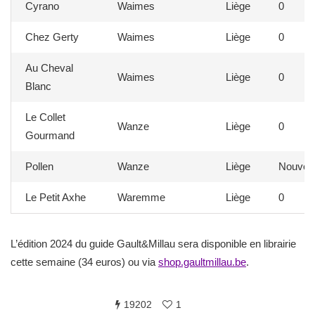
Cyrano
Waimes
Liège
0
Chez Gerty
Waimes
Liège
0
Au Cheval
Waimes
Liège
0
Blanc
Le Collet
Wanze
Liège
0
Gourmand
Pollen
Wanze
Liège
Nouvea
Le Petit Axhe
Waremme
Liège
0
L’édition 2024 du guide Gault&Millau sera disponible en librairie
cette semaine (34 euros) ou via
shop.gaultmillau.be
.
19202
1