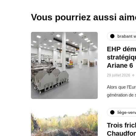
Vous pourriez aussi aim
brabant w
EHP déma
stratégi
Ariane 6
29 juillet 2026
Alors que l’Eu
génération de
liège-verv
Trois fri
Chaudfon