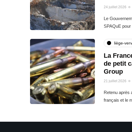
24 juillet 2026
Le Gouvernemen
SPAQuE pour l
liège-verv
La France
de petit 
Group
21 juillet 2026
Retenu après a
français et le