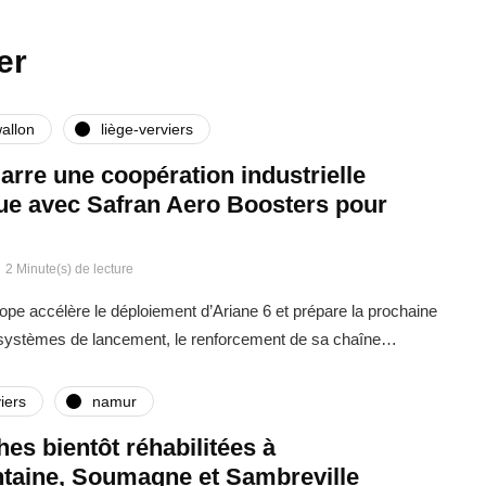
er
allon
liège-verviers
rre une coopération industrielle
que avec Safran Aero Boosters pour
2 Minute(s) de lecture
rope accélère le déploiement d’Ariane 6 et prépare la prochaine
 systèmes de lancement, le renforcement de sa chaîne…
iers
namur
ches bientôt réhabilitées à
taine, Soumagne et Sambreville