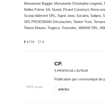
Menuiserie Baggio, Menuiserie Christophe Liegeois,
Nelles Frères SA, Nonet, Picard Construct, Reno-ene
Scoop bâtiment SRL, Signé Jean, Socatra, Solipro, So
SRL PROESMAN Décoraction, Tanton Yves, Terrassem
Toiture Mauen, Trageco, Transelec, WAWW SRL, Wilk
5779
0
CP.
À PROPOS DE L’AUTEUR
Publication par communiqué de 
5055 posts
articles