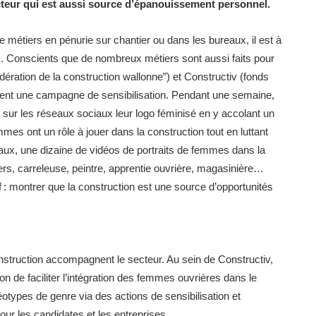
cteur qui est aussi source d’épanouissement personnel.
e métiers en pénurie sur chantier ou dans les bureaux, il est à
s. Conscients que de nombreux métiers sont aussi faits pour
ration de la construction wallonne”) et Constructiv (fonds
cent une campagne de sensibilisation. Pendant une semaine,
nt sur les réseaux sociaux leur logo féminisé en y accolant un
mes ont un rôle à jouer dans la construction tout en luttant
iaux, une dizaine de vidéos de portraits de femmes dans la
ers, carreleuse, peintre, apprentie ouvrière, magasinière…
tif : montrer que la construction est une source d’opportunités
onstruction accompagnent le secteur. Au sein de Constructiv,
n de faciliter l’intégration des femmes ouvrières dans le
éotypes de genre via des actions de sensibilisation et
pour les candidates et les entreprises. ​