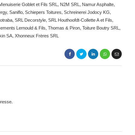
 Menuiserie Goblet et Fils SRL, N2M SRL, Namur Asphalte,
rgy, Saniflo, Schiepers Toitures, Schreinerei Jodocy KG,
traba, SRL Decorstyle, SRL Houthoofdt-Collette A et Fils,
ents Lernould & Fils, Thomas & Piron, Toiture Boutry SRL,
in SA, Xhonneux Frères SRL ​ ​
presse.