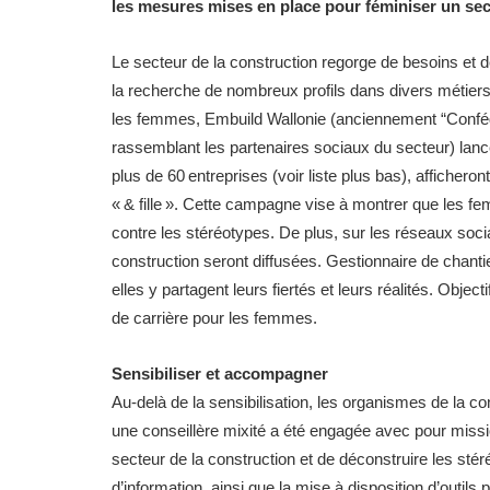
les mesures mises en place pour féminiser un se
Le secteur de la construction regorge de besoins et d
la recherche de nombreux profils dans divers métier
les femmes, Embuild Wallonie (anciennement “Confédé
rassemblant les partenaires sociaux du secteur) lan
plus de 60 entreprises (voir liste plus bas), affichero
« & fille ». Cette campagne vise à montrer que les fem
contre les stéréotypes. De plus, sur les réseaux soc
construction seront diffusées. Gestionnaire de chanti
elles y partagent leurs fiertés et leurs réalités. Objec
de carrière pour les femmes.
Sensibiliser et accompagner
Au-delà de la sensibilisation, les organismes de la c
une conseillère mixité a été engagée avec pour missio
secteur de la construction et de déconstruire les stér
d’information, ainsi que la mise à disposition d’outils 