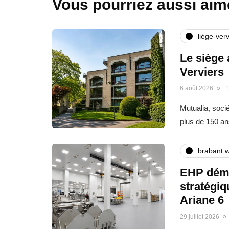
Vous pourriez aussi aim
liège-verv
Le siège 
Verviers
6 août 2026
1
Mutualia, soci
plus de 150 an
brabant w
EHP déma
stratégi
Ariane 6
29 juillet 2026