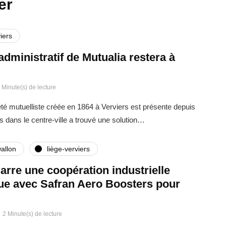
er
iers
administratif de Mutualia restera à
 Minute(s) de lecture
été mutuelliste créée en 1864 à Verviers est présente depuis
s dans le centre-ville a trouvé une solution…
allon
liège-verviers
rre une coopération industrielle
que avec Safran Aero Boosters pour
2 Minute(s) de lecture