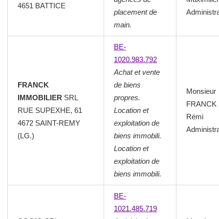
4651 BATTICE
placement de
Administr
main.
BE-
1020.983.792
Achat et vente
FRANCK
de biens
Monsieur
IMMOBILIER
SRL
propres.
FRANCK
RUE SUPEXHE, 61
Location et
Rémi
4672 SAINT-REMY
exploitation de
Administr
(LG.)
biens immobili.
Location et
exploitation de
biens immobili.
BE-
1021.485.719