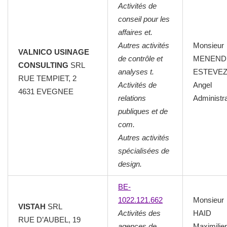
Activités de
conseil pour les
affaires et.
Autres activités
Monsieur
VALNICO USINAGE
de contrôle et
MENEND
CONSULTING
SRL
analyses t.
ESTEVE
RUE TEMPIET, 2
Activités de
Angel
4631 EVEGNEE
relations
Administr
publiques et de
com.
Autres activités
spécialisées de
design.
BE-
1022.121.662
Monsieur
VISTAH
SRL
Activités des
HAID
RUE D’AUBEL, 19
agences de
Maximilie