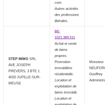
com.
Autres activités
des professions
libérales.
BE-
1021.389.511
Achat et vente
de biens
propres.
STEP IMMO
SRL
Promotion
Monsieur
AVE JOSEPH
immobilière
NEUFOR
PREVERS, 3 BTE 1
résidentielle.
Geoffrey
4020 JUPILLE-SUR-
Location et
Administr
MEUSE
exploitation de
biens immobili.
Location et
exploitation de