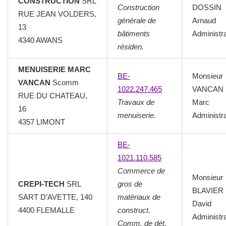
CONSTRUCTION
SRL
Construction
DOSSIN
RUE JEAN VOLDERS,
générale de
Arnaud
13
bâtiments
Administr
4340 AWANS
résiden.
MENUISERIE MARC
BE-
Monsieur
VANCAN
Scomm
1022.247.465
VANCAN
RUE DU CHATEAU,
Travaux de
Marc
16
menuiserie.
Administr
4357 LIMONT
BE-
1021.110.585
Commerce de
Monsieur
CREPI-TECH
SRL
gros de
BLAVIER
SART D’AVETTE, 140
matériaux de
David
4400 FLEMALLE
construct.
Administr
Comm. de dét.