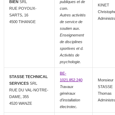
BIEN
SRL
publiques et de
KINET
RUE POYOUX-
com.
Christoph
SARTS, 16
Autres activités
Administr
4500 TIHANGE
de service de
soutien aux.
Enseignement
de disciplines
sportives et d.
Activités de
psychologie.
BE-
STASSE TECHNICAL
1021.852.240
Monsieur
SERVICES
SRL
Travaux
STASSE
RUE DU VAL-NOTRE-
généraux
Thomas
DAME, 355
d’installation
Administr
4520 WANZE
électrotec.