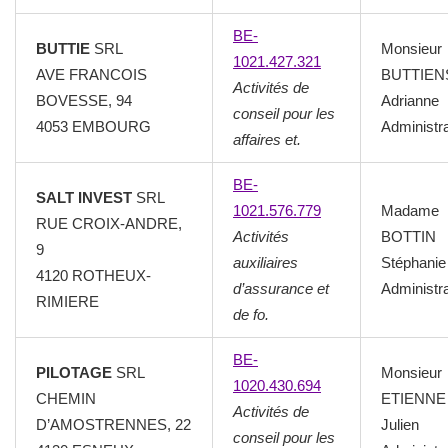
BE-
BUTTIE
SRL
Monsieur
1021.427.321
AVE FRANCOIS
BUTTIEN
Activités de
BOVESSE, 94
Adrianne
conseil pour les
4053 EMBOURG
Administr
affaires et.
BE-
SALT INVEST
SRL
1021.576.779
Madame
RUE CROIX-ANDRE,
Activités
BOTTIN
9
auxiliaires
Stéphanie
4120 ROTHEUX-
d’assurance et
Administr
RIMIERE
de fo.
BE-
PILOTAGE
SRL
Monsieur
1020.430.694
CHEMIN
ETIENNE
Activités de
D’AMOSTRENNES, 22
Julien
conseil pour les