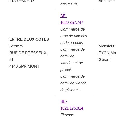
4130 ESNEUX
Administr
affaires et.
BE-
1020.357.747
Commerce de
gros de viandes
ENTRE DEUX COTES
et de produits.
Scomm
Monsieur
Commerce de
RUE DE PRESSEUX,
FYON Ma
détail de
51
Gérant
viandes et de
4140 SPRIMONT
produi.
Commerce de
détail de viande
de gibier et.
BE-
1021.175.814
Élevage