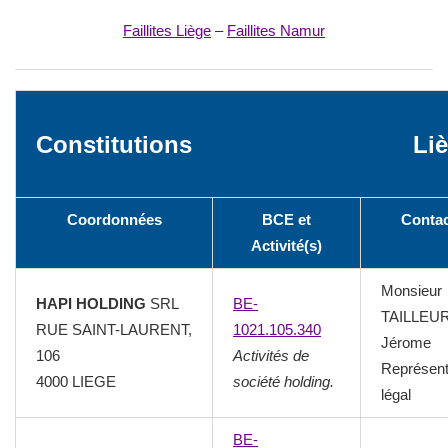
Faillites Liège
–
Faillites Namur
Constitutions
Li
Coordonnées
BCE et
Conta
Activité(s)
Monsieur
HAPI HOLDING
SRL
BE-
TAILLEU
RUE SAINT-LAURENT,
1021.105.340
Jérome
106
Activités de
Représent
4000 LIEGE
société holding.
légal
BE-