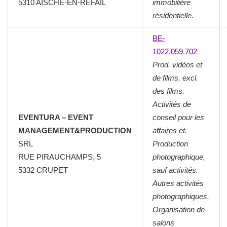
5310 AISCHE-EN-REFAIL
immobilière
résidentielle.
BE-
1022.059.702
Prod. vidéos et
de films, excl.
des films.
Activités de
EVENTURA – EVENT
conseil pour les
MANAGEMENT&PRODUCTION
affaires et.
SRL
Production
RUE PIRAUCHAMPS, 5
photographique,
5332 CRUPET
sauf activités.
Autres activités
photographiques.
Organisation de
salons