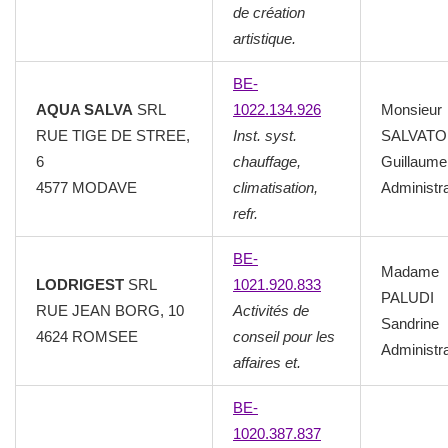
de création
artistique.
BE-
AQUA SALVA
SRL
1022.134.926
Monsieur
RUE TIGE DE STREE,
Inst. syst.
SALVAT
6
chauffage,
Guillaume
4577 MODAVE
climatisation,
Administr
refr.
BE-
Madame
LODRIGEST
SRL
1021.920.833
PALUDI
RUE JEAN BORG, 10
Activités de
Sandrine
4624 ROMSEE
conseil pour les
Administr
affaires et.
BE-
1020.387.837