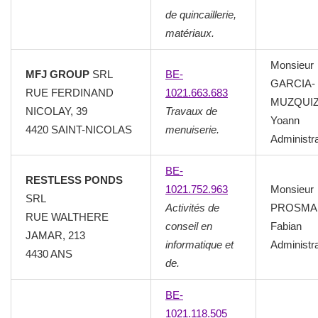
de quincaillerie,
matériaux.
Monsieur
MFJ GROUP
SRL
BE-
GARCIA-
RUE FERDINAND
1021.663.683
MUZQUI
NICOLAY, 39
Travaux de
Yoann
4420 SAINT-NICOLAS
menuiserie.
Administr
BE-
RESTLESS PONDS
1021.752.963
Monsieur
SRL
Activités de
PROSMA
RUE WALTHERE
conseil en
Fabian
JAMAR, 213
informatique et
Administr
4430 ANS
de.
BE-
1021.118.505