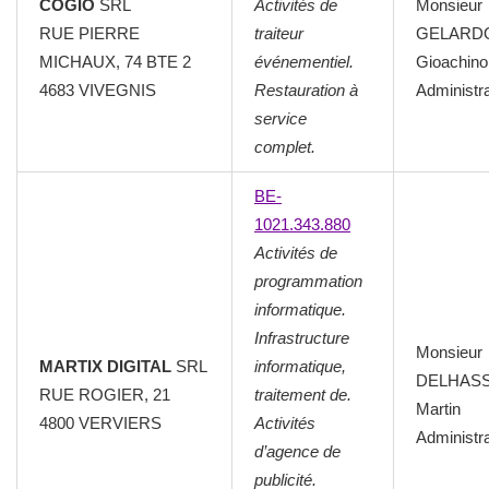
COGIO
SRL
Activités de
Monsieur
RUE PIERRE
traiteur
GELARD
MICHAUX, 74 BTE 2
événementiel.
Gioachino
4683 VIVEGNIS
Restauration à
Administr
service
complet.
BE-
1021.343.880
Activités de
programmation
informatique.
Infrastructure
Monsieur
MARTIX DIGITAL
SRL
informatique,
DELHAS
RUE ROGIER, 21
traitement de.
Martin
4800 VERVIERS
Activités
Administr
d’agence de
publicité.