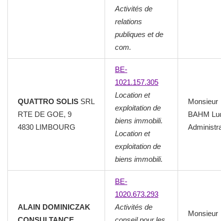
Activités de
relations
publiques et de
com.
BE-
1021.157.305
Location et
QUATTRO SOLIS
SRL
Monsieur
exploitation de
RTE DE GOE, 9
BAHM Lu
biens immobili.
4830 LIMBOURG
Administr
Location et
exploitation de
biens immobili.
BE-
1020.673.293
ALAIN DOMINICZAK
Activités de
Monsieur
CONSULTANCE
conseil pour les