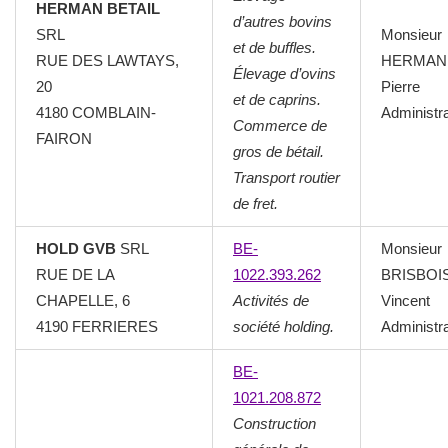
HERMAN BETAIL
d’autres bovins
SRL
Monsieur
et de buffles.
RUE DES LAWTAYS,
HERMAN
Élevage d’ovins
20
Pierre
et de caprins.
4180 COMBLAIN-
Administr
Commerce de
FAIRON
gros de bétail.
Transport routier
de fret.
HOLD GVB
SRL
BE-
Monsieur
RUE DE LA
1022.393.262
BRISBOI
CHAPELLE, 6
Activités de
Vincent
4190 FERRIERES
société holding.
Administr
BE-
1021.208.872
Construction