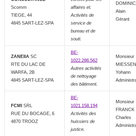
DOMINIC
Scomm
affaires et.
Alain
TIEGE, 44
Activités de
Gérant
4845 SART-LEZ-SPA
service de
bureau et de
souti.
BE-
ZANEIIA
SC
Monsieur
1022.286.562
RTE DU LAC DE
MIESSE
Autres activités
WARFA, 2B
Yohann
de nettoyage
4845 SART-LEZ-SPA
Administr
des bâtiment.
BE-
Monsieur
FCMI
SRL
1021.158.194
FRANCK
RUE DU BOCAGE, 6
Activités des
Charles
4870 TROOZ
huissiers de
Administr
justice.