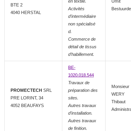
en textile.
Umit
BTE 2
Activités
Bestuurde
4040 HERSTAL
d’intermédiaire
non spécialisé
d.
Commerce de
détail de tissus
d’habillement.
BE-
1020.018.544
Travaux de
Monsieur
PROMECTECH
SRL
préparation des
WERY
PRE LORINT, 34
sites.
Thibaut
4052 BEAUFAYS
Autres travaux
Administr
d’installation.
Autres travaux
de finition.