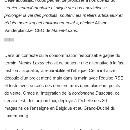
Cette acquisition nous permet de proposer à nos clients un
service complémentaire et aligné sur nos convictions :
prolonger la vie des produits, soutenir les métiers artisanaux et
réduire notre impact environnemental
», déclare Allison
Vanderplancke, CEO de
Maniet-Luxus
.
copyright
Allison
Kristof
Vanderplancke,
Vadino
CEO
Dans un contexte où la consommation responsable gagne du
Maniet
terrain,
Maniet-Luxus
choisit de soutenir une alternative à la fast
Luxus
fashion : la qualité, la réparabilité et l’éthique. Cette initiative
–
découle d’un projet mené main dans la main avec l’équipe RSE
copyright
Kristof
et testé avec succès ces derniers mois dans plusieurs points
Vadino
de vente. Grâce à l’intégration de la
cordonnerie Dascotte
, ce
service est, dès aujourd’hui, déployé à l’échelle des 30
magasins de l’enseigne en Belgique et au Grand-Duché du
Luxembourg..