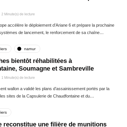
2 Minute(s) de lecture
rope accélère le déploiement d’Ariane 6 et prépare la prochaine
 systèmes de lancement, le renforcement de sa chaîne…
iers
namur
ches bientôt réhabilitées à
taine, Soumagne et Sambreville
1 Minute(s) de lecture
t wallon a validé les plans d’assainissement portés par la
es sites de la Capsulerie de Chaudfontaine et du…
iers
 reconstitue une filière de munitions