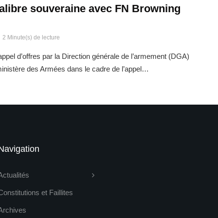
calibre souveraine avec FN Browning
2 Minute(s) de lecture
ppel d’offres par la Direction générale de l’armement (DGA)
 ministère des Armées dans le cadre de l’appel…
Navigation
Actualités
Constitutions et Faillites
Archives