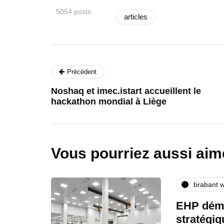
5054 posts
articles
Précédent
Noshaq et imec.istart accueillent le
hackathon mondial à Liège
Vous pourriez aussi aim
brabant w
EHP déma
stratégi