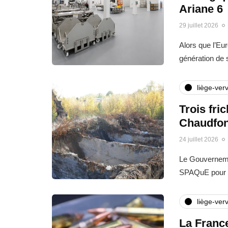
Ariane 6
29 juillet 2026
Alors que l’Eu
génération de
liège-verv
Trois fri
Chaudfon
24 juillet 2026
Le Gouvernemen
SPAQuE pour l
liège-verv
La France