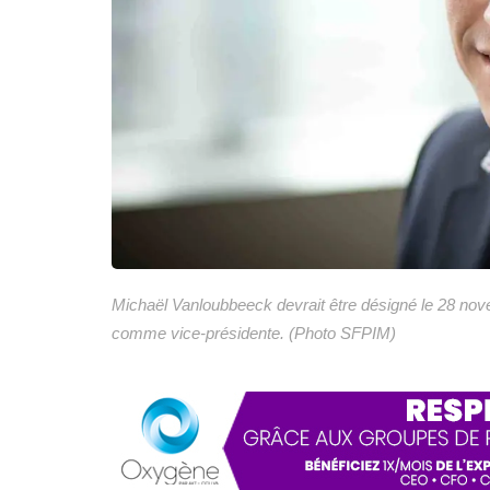
Michaël Vanloubbeeck devrait être désigné le 28 n
comme vice-présidente. (Photo SFPIM)