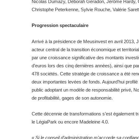
Nicolas Dumazy, Déborah Géradon, Jérôme Hardy, Chr
Christophe Peterkenne, Sylvie Rouche, Valérie Saret
Progression spectaculaire
Arrivé à la présidence de Meusinvest en avril 2013, J
acteur central de la transition économique et territori
par une croissance significative des montants investi
d’euros lors des cinq dernières années), ainsi que par
478 sociétés. Cette stratégie de croissance a été ren
deux importantes levées de fonds. Aujourd’hui profi
public adoptant un modèle de responsabilité privé, Nos
de profitabilité, gages de son autonomie.
Cette décennie de transformations s’est également tr
le LégiaPark ou encore Madeleine 4.0.
« Si le conseil d’administration m’accorde sa confian