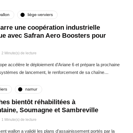
allon
liège-verviers
rre une coopération industrielle
que avec Safran Aero Boosters pour
2 Minute(s) de lecture
rope accélère le déploiement d’Ariane 6 et prépare la prochaine
 systèmes de lancement, le renforcement de sa chaîne…
iers
namur
ches bientôt réhabilitées à
taine, Soumagne et Sambreville
1 Minute(s) de lecture
t wallon a validé les plans d’assainissement portés par la