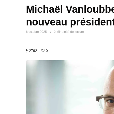
Michaël Vanloubbe
nouveau présiden
6 octobre 2025
2 Minute(s) de lecture
2792
0