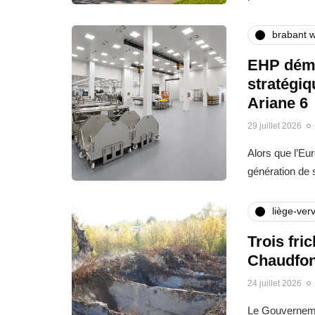
brabant w
EHP déma
stratégi
Ariane 6
29 juillet 2026
Alors que l’Eu
génération de
liège-verv
Trois fri
Chaudfon
24 juillet 2026
Le Gouvernemen