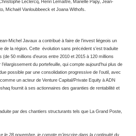
istophe Leclercq, Henri Lemaître, Marielle Papy, Jean-
to, Michaël Vanloubbeeck et Joana Withofs.
ean-Michel Javaux a contribué à faire de l’invest liégeois un
ale de la région. Cette évolution sans précédent s’est traduite
s (de 50 millions d’euros entre 2010 et 2015 à 120 millions
 l’élargissement du portefeuille, qui compte aujourd’hui plus de
due possible par une consolidation progressive de l’outil, avec
lé comme un acteur de Venture Capital/Private Equity à ADN
haq fournit à ses actionnaires des garanties de rentabilité et
aduite par des chantiers structurants tels que La Grand Poste,
ce le 28 novembre, je compte m’inscrire dans la continuité du