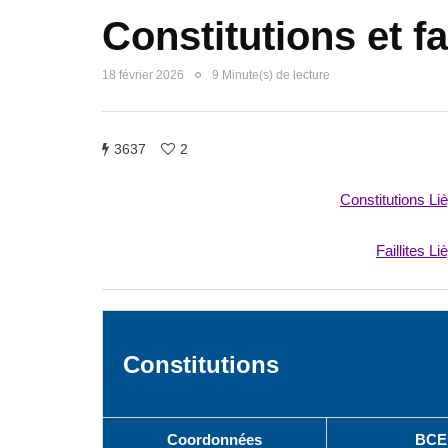
Constitutions et fai
18 février 2026
9 Minute(s) de lecture
3637
2
Constitutions Li
Faillites Li
Constitutions
Coordonnées
BCE 