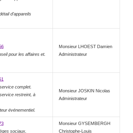
tail d’appareils
56
Monsieur LHOEST Damien
seil pour les affaires et.
Administrateur
51
service complet.
Monsieur JOSKIN Nicolas
ervice restreint, à
Administrateur
iteur événementiel.
73
Monsieur GYSEMBERGH
ièges sociaux.
Christophe-Louis