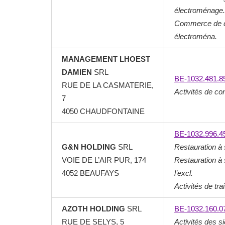
électroménage.
Commerce de dé
électroména.
MANAGEMENT LHOEST
DAMIEN
SRL
BE-1032.481.8
RUE DE LA CASMATERIE,
Activités de con
7
4050 CHAUDFONTAINE
BE-1032.996.4
G&N HOLDING
SRL
Restauration à 
VOIE DE L’AIR PUR, 174
Restauration à s
4052 BEAUFAYS
l’excl.
Activités de tra
AZOTH HOLDING
SRL
BE-1032.160.0
RUE DE SELYS, 5
Activités des s