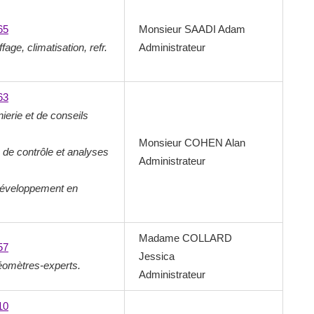
65
Monsieur SAADI Adam
fage, climatisation, refr.
Administrateur
63
nierie et de conseils
Monsieur COHEN Alan
s de contrôle et analyses
Administrateur
développement en
Madame COLLARD
57
Jessica
géomètres-experts.
Administrateur
10