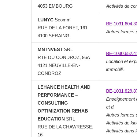
4053 EMBOURG
Activités de con
LUNYC
Scomm
BE-1031.604.3
RUE DE LA FORET, 161
Autres formes 
4100 SERAING
MN INVEST
SRL
BE-1030.652.4
RTE DU CONDROZ, 86A
Location et expl
4121 NEUVILLE-EN-
immobili.
CONDROZ
LEHANCE HEALTH AND
BE-1031.829.8
PERFORMANCE –
Enseignement d
CONSULTING
et d.
OPTIMIZATION REHAB
Autres formes 
EDUCATION
SRL
Activités de kin
RUE DE LA CHAWRESSE,
Activités dans 
16