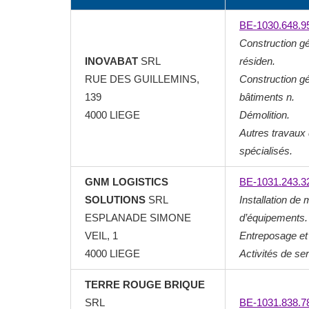
BE-1030.648.9
Construction g
INOVABAT
SRL
résiden.
RUE DES GUILLEMINS,
Construction gé
139
bâtiments n.
4000 LIEGE
Démolition.
Autres travaux 
spécialisés.
GNM LOGISTICS
BE-1031.243.3
SOLUTIONS
SRL
Installation de
ESPLANADE SIMONE
d’équipements.
VEIL, 1
Entreposage et
4000 LIEGE
Activités de ser
TERRE ROUGE BRIQUE
SRL
BE-1031.838.7