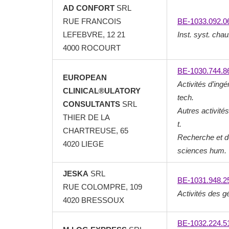
AD CONFORT
SRL
RUE FRANCOIS
BE-1033.092.0
LEFEBVRE, 12 21
Inst. syst. chauf
4000 ROCOURT
BE-1030.744.8
EUROPEAN
Activités d’ingé
CLINICAL®ULATORY
tech.
CONSULTANTS
SRL
Autres activité
THIER DE LA
t.
CHARTREUSE, 65
Recherche et 
4020 LIEGE
sciences hum.
JESKA
SRL
BE-1031.948.2
RUE COLOMPRE, 109
Activités des 
4020 BRESSOUX
BE-1032.224.5