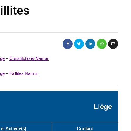
llites
ège
–
Constitutions Namur
ège
–
Faillites Namur
Liège
et Activité(s)
Contact