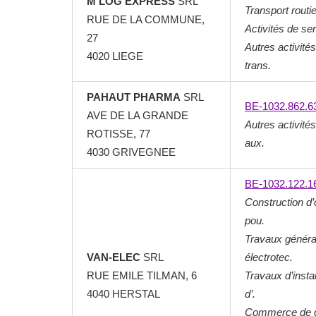
M LOG EXPRESS
SRL
Transport routie
RUE DE LA COMMUNE,
Activités de ser
27
Autres activité
4020 LIEGE
trans.
PAHAUT PHARMA
SRL
BE-1032.862.6
AVE DE LA GRANDE
Autres activité
ROTISSE, 77
aux.
4030 GRIVEGNEE
BE-1032.122.1
Construction d’
pou.
Travaux générau
VAN-ELEC
SRL
électrotec.
RUE EMILE TILMAN, 6
Travaux d’insta
4040 HERSTAL
d’.
Commerce de gr