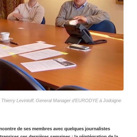
re Thierry Levintoff, General Manager d’EURODYE à Jodoigne
rencontre de ses membres avec quelques journalistes
ntreprises ces dernières semaines : la réintégration de la