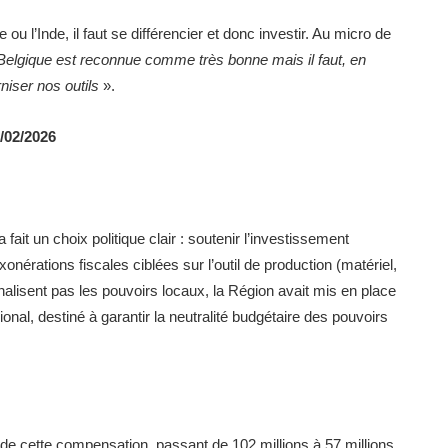
 l’Inde, il faut se différencier et donc investir. Au micro de
 Belgique est reconnue comme très bonne mais il faut, en
rniser nos outils
».
/02/2026
fait un choix politique clair : soutenir l’investissement
 exonérations fiscales ciblées sur l’outil de production (matériel,
alisent pas les pouvoirs locaux, la Région avait mis en place
l, destiné à garantir la neutralité budgétaire des pouvoirs
de cette compensation, passant de 102 millions à 57 millions