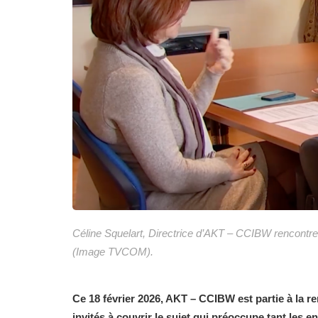
Céline Squelart, Directrice d’AKT – CCIBW rencont
(Image TVCOM).
Ce 18 février 2026, AKT – CCIBW est partie à la 
invités à couvrir le sujet qui préoccupe tant les e