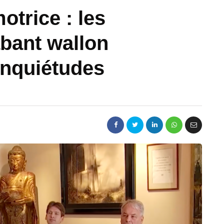
otrice : les
abant wallon
 inquiétudes