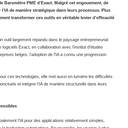
n le Baromètre PME d’Exact. Malgré cet engouement, de
 l’IA de manière stratégique dans leurs processus. Plus
nt transformer ces outils en véritable levier d’efficacité
un outil largement répandu dans le paysage entrepreneurial
logiciels Exact, en collaboration avec l’institut d’études
prises belges, l’adoption de l’IA a connu une progression
our ces technologies, elle met aussi en lumière les difficultés
ctuels et intégrer l’IA de manière structurelle dans leurs
cessibles
cipalement l’IA pour des applications relativement simples,
 la traduction automatique. En revanche, les usages à plus