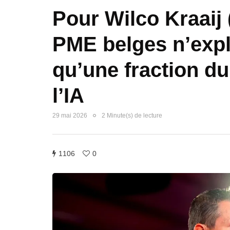
Pour Wilco Kraaij 
PME belges n’expl
qu’une fraction du
l’IA
29 mai 2026
2 Minute(s) de lecture
1106
0