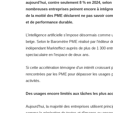
aujourd’hui, contre seulement 8 % en 2024, selo
nombreuses entreprises peinent encore à intégrer
de la moitié des PME déclarent ne pas savoir comme
et de performance durable.
L’intelligence artificielle s’impose désormais comme 
belge. Selon le Baromètre PME réalisé par l’éditeur de 
indépendant Markteffect auprès de plus de 1 300 entre
spectaculaire en l’espace de deux ans.
Si cette accélération témoigne d’un intérêt croissant p
rencontrées par les PME pour dépasser les usages pon
activités.
Des usages encore limités aux tâches les plus ac
Aujourd’hui, la majorité des entreprises utilisent prin
comme la génération de textes et d’images ou encore