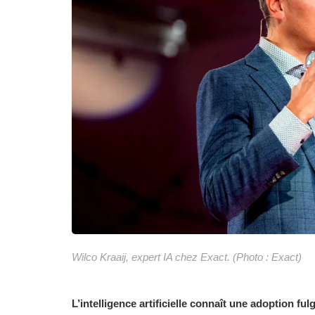
Wilco Kraaij, expert IA chez Exact. (Photo : Exact)
L’intelligence artificielle connaît une adoption ful