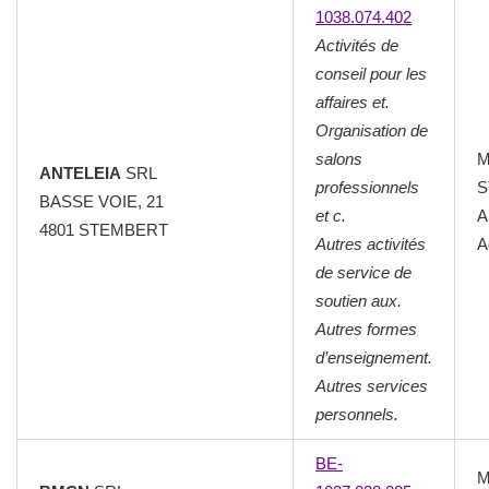
1038.074.402
Activités de
conseil pour les
affaires et.
Organisation de
salons
M
ANTELEIA
SRL
professionnels
S
BASSE VOIE, 21
et c.
A
4801 STEMBERT
Autres activités
A
de service de
soutien aux.
Autres formes
d’enseignement.
Autres services
personnels.
BE-
M