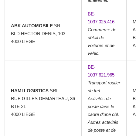
affaires et.
BE-
1037.025.416
M
ABK AUTOMOBILE
SRL
Commerce de
A
BLD HECTOR DENIS, 103
détail de
B
4000 LIEGE
voitures et de
A
véhic.
BE-
1037.621.965
Transport routier
HAMI LOGISTICS
SRL
de fret.
M
RUE GILLES DEMARTEAU, 36
Activités de
B
BTE 21
poste dans le
K
4000 LIEGE
cadre d’une obl.
A
Autres activités
de poste et de