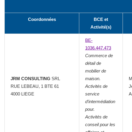
Coordonnées
BCE et
Activité(s)
BE-
1036.447.473
Commerce de
détail de
mobilier de
JRM CONSULTING
SRL
maison.
M
RUE LEBEAU, 1 BTE 61
Activités de
J
4000 LIEGE
service
A
d’intermédiation
pour.
Activités de
conseil pour les