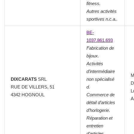
fitness.
Autres activités
sportives n.c.a..
BE-
1037.861.693
Fabrication de
bijoux.
Activités
d’intermédiaire
M
DIXCARATS
SRL
non spécialisé
D
RUE DE VILLERS, 51
d.
L
4342 HOGNOUL
Commerce de
A
détail d’articles
d’horlogerie.
Réparation et
entretien
d’articles