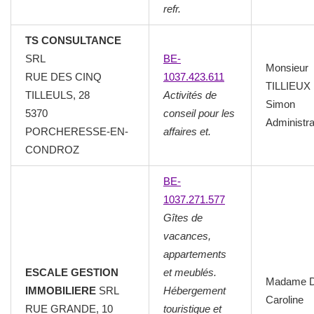
refr.
TS CONSULTANCE
SRL
BE-
Monsieur
RUE DES CINQ
1037.423.611
TILLIEUX
TILLEULS, 28
Activités de
Simon
5370
conseil pour les
Administra
PORCHERESSE-EN-
affaires et.
CONDROZ
BE-
1037.271.577
Gîtes de
vacances,
appartements
ESCALE GESTION
et meublés.
Madame 
IMMOBILIERE
SRL
Hébergement
Caroline
RUE GRANDE, 10
touristique et