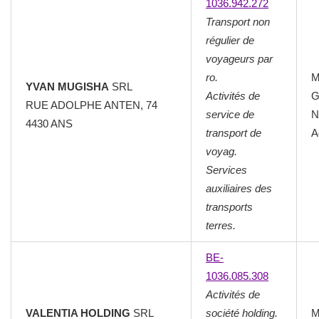
1036.942.272
Transport non
régulier de
voyageurs par
ro.
M
YVAN MUGISHA
SRL
Activités de
G
RUE ADOLPHE ANTEN, 74
service de
N
4430 ANS
transport de
A
voyag.
Services
auxiliaires des
transports
terres.
BE-
1036.085.308
Activités de
VALENTIA HOLDING
SRL
société holding.
M