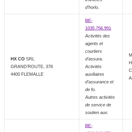
d’horlo.
BE-
1035.756.991
Activités des
agents et
courtiers
M
HX CO
SRL
d’assura.
H
GRAND’ROUTE, 378
Activités
C
4400 FLEMALLE
auxiliaires
A
d’assurance et
de fo.
Autres activités
de service de
soutien aux.
BE-