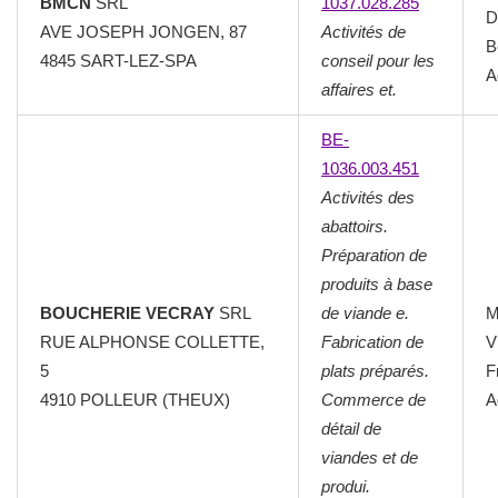
BMCN
SRL
1037.028.285
D
AVE JOSEPH JONGEN, 87
Activités de
B
4845 SART-LEZ-SPA
conseil pour les
A
affaires et.
BE-
1036.003.451
Activités des
abattoirs.
Préparation de
produits à base
BOUCHERIE VECRAY
SRL
de viande e.
M
RUE ALPHONSE COLLETTE,
Fabrication de
V
5
plats préparés.
F
4910 POLLEUR (THEUX)
Commerce de
A
détail de
viandes et de
produi.