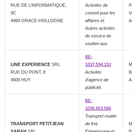
RUE DE L’INFORMATIQUE,
Activités de
P
9C
conseil pour les
V
4460 GRACE-HOLLOGNE
affaires et.
A
Autres activités
de service de
soutien aux.
BE-
LINE EXPERIENCE
SRL
1037.594.152
M
RUE DU PONT, 8
Activités
B
4500 HUY
d’agence de
A
publicité.
BE-
1036.853.586
Transport routier
TRANSPORT PETITJEAN
de fret.
M
SARAH
SRL
Entreposage et
P