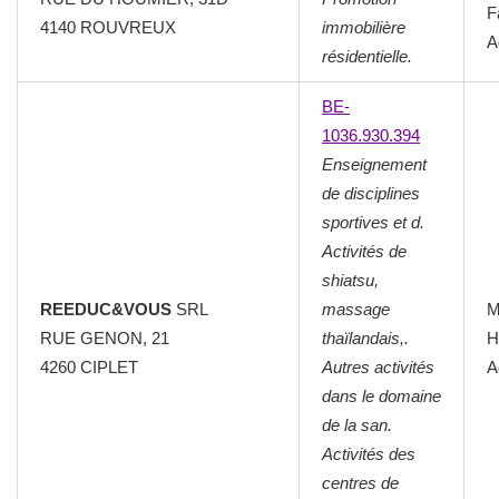
F
4140 ROUVREUX
immobilière
A
résidentielle.
BE-
1036.930.394
Enseignement
de disciplines
sportives et d.
Activités de
shiatsu,
REEDUC&VOUS
SRL
massage
M
RUE GENON, 21
thaïlandais,.
H
4260 CIPLET
Autres activités
A
dans le domaine
de la san.
Activités des
centres de