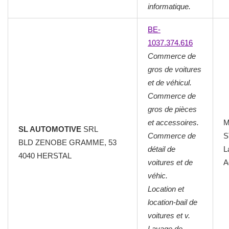
informatique.
BE-
1037.374.616
Commerce de
gros de voitures
et de véhicul.
Commerce de
gros de pièces
et accessoires.
M
SL AUTOMOTIVE
SRL
Commerce de
S
BLD ZENOBE GRAMME, 53
détail de
L
4040 HERSTAL
voitures et de
A
véhic.
Location et
location-bail de
voitures et v.
Lavage de