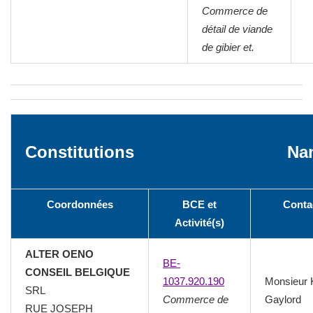
Commerce de
détail de viande
de gibier et.
Constitutions
Na
Coordonnées
BCE et
Conta
Activité(s)
ALTER OENO
BE-
CONSEIL BELGIQUE
1037.920.190
Monsieur
SRL
Commerce de
Gaylord
RUE JOSEPH