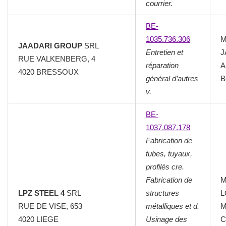
courrier.
BE-
1035.736.306
M
JAADARI GROUP
SRL
Entretien et
J
RUE VALKENBERG, 4
réparation
A
4020 BRESSOUX
général d’autres
B
v.
BE-
1037.087.178
Fabrication de
tubes, tuyaux,
profilés cre.
Fabrication de
M
LPZ STEEL 4
SRL
structures
L
RUE DE VISE, 653
métalliques et d.
M
4020 LIEGE
Usinage des
C