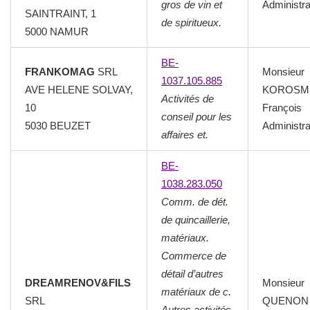
gros de vin et
Administra
SAINTRAINT, 1
de spiritueux.
5000 NAMUR
BE-
FRANKOMAG
SRL
Monsieur
1037.105.885
AVE HELENE SOLVAY,
KOROSM
Activités de
10
François
conseil pour les
5030 BEUZET
Administra
affaires et.
BE-
1038.283.050
Comm. de dét.
de quincaillerie,
matériaux.
Commerce de
détail d’autres
DREAMRENOV&FILS
Monsieur
matériaux de c.
SRL
QUENON
Autres activités