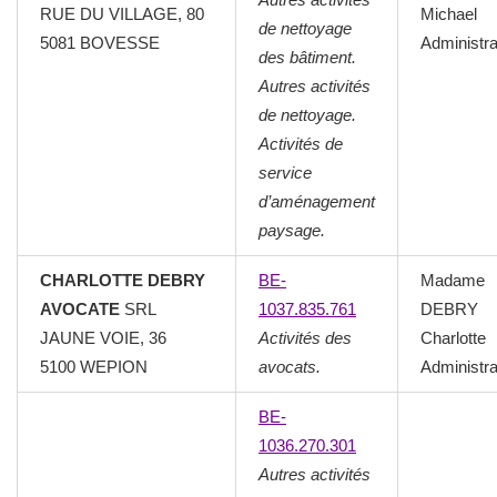
RUE DU VILLAGE, 80
Michael
de nettoyage
5081 BOVESSE
Administra
des bâtiment.
Autres activités
de nettoyage.
Activités de
service
d’aménagement
paysage.
CHARLOTTE DEBRY
BE-
Madame
AVOCATE
SRL
1037.835.761
DEBRY
JAUNE VOIE, 36
Activités des
Charlotte
5100 WEPION
avocats.
Administra
BE-
1036.270.301
Autres activités