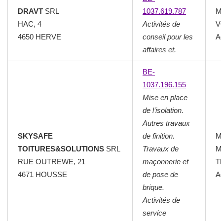
DRAVT
SRL
1037.619.787
M
HAC, 4
Activités de
V
4650 HERVE
conseil pour les
A
affaires et.
BE-
1037.196.155
Mise en place
de l’isolation.
Autres travaux
SKYSAFE
de finition.
M
TOITURES&SOLUTIONS
SRL
Travaux de
M
RUE OUTREWE, 21
maçonnerie et
T
4671 HOUSSE
de pose de
A
brique.
Activités de
service