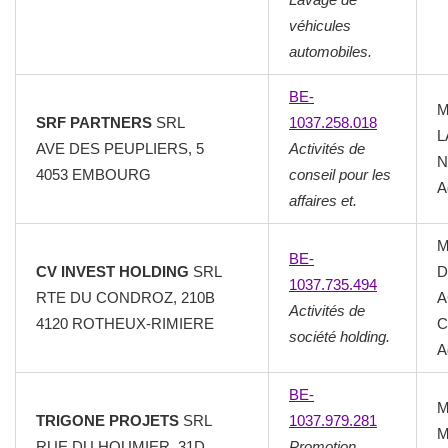
véhicules
automobiles.
BE-
M
SRF PARTNERS
SRL
1037.258.018
L
AVE DES PEUPLIERS, 5
Activités de
N
4053 EMBOURG
conseil pour les
A
affaires et.
M
BE-
CV INVEST HOLDING
SRL
D
1037.735.494
RTE DU CONDROZ, 210B
A
Activités de
4120 ROTHEUX-RIMIERE
C
société holding.
A
BE-
M
TRIGONE PROJETS
SRL
1037.979.281
M
RUE DU HOUMIER, 31D
Promotion