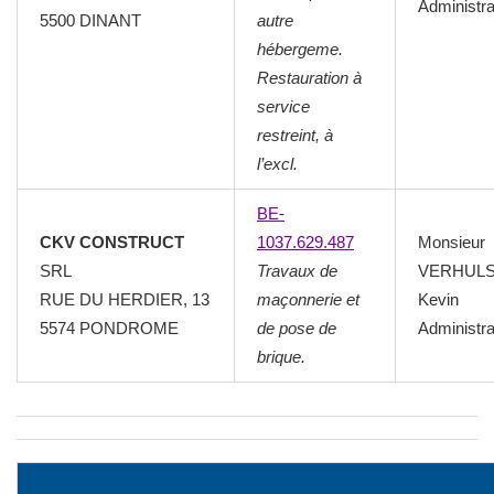
Administra
5500 DINANT
autre
hébergeme.
Restauration à
service
restreint, à
l’excl.
BE-
CKV CONSTRUCT
1037.629.487
Monsieur
SRL
Travaux de
VERHUL
RUE DU HERDIER, 13
maçonnerie et
Kevin
5574 PONDROME
de pose de
Administra
brique.