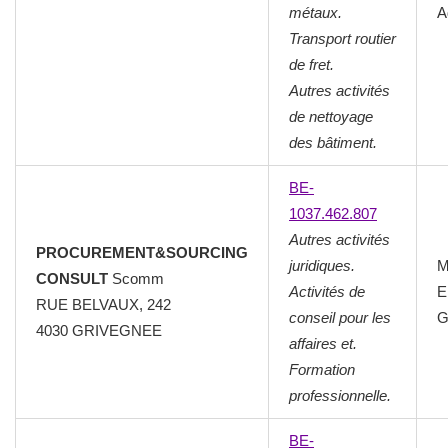
métaux.
A
Transport routier
de fret.
Autres activités
de nettoyage
des bâtiment.
BE-
1037.462.807
Autres activités
PROCUREMENT&SOURCING
juridiques.
M
CONSULT
Scomm
Activités de
E
RUE BELVAUX, 242
conseil pour les
G
4030 GRIVEGNEE
affaires et.
Formation
professionnelle.
BE-