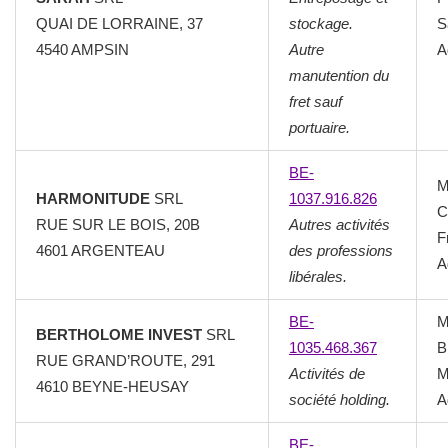
QUAI DE LORRAINE, 37
stockage.
S
4540 AMPSIN
Autre
A
manutention du
fret sauf
portuaire.
BE-
M
HARMONITUDE
SRL
1037.916.826
C
RUE SUR LE BOIS, 20B
Autres activités
F
4601 ARGENTEAU
des professions
A
libérales.
BE-
M
BERTHOLOME INVEST
SRL
1035.468.367
B
RUE GRAND’ROUTE, 291
Activités de
M
4610 BEYNE-HEUSAY
société holding.
A
BE-