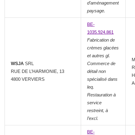
d’aménagement
paysage.
BE-
1035.924.861
Fabrication de
crèmes glacées
et autres gl.
M
WSJA
SRL
Commerce de
R
RUE DE L’HARMONIE, 13
détail non
H
4800 VERVIERS
spécialisé dans
A
leq.
Restauration à
service
restreint, à
l’excl.
BE-