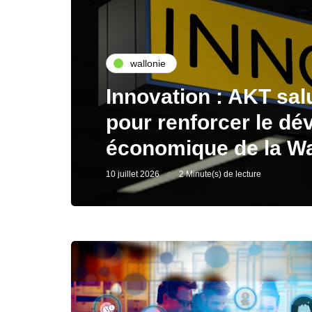
wallonie
Innovation : AKT sal
pour renforcer le d
économique de la Wa
10 juillet 2026
2 Minute(s) de lecture