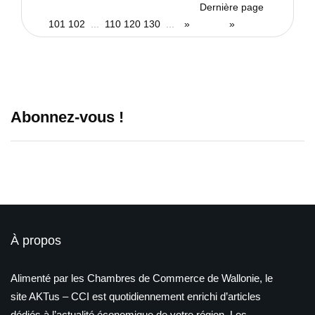
Dernière page
101
102
...
110
120
130
...
»
»
Abonnez-vous !
À propos
Alimenté par les Chambres de Commerce de Wallonie, le
site AKTus – CCI est quotidiennement enrichi d’articles
dédiés à l’actualité économique de votre région. Les