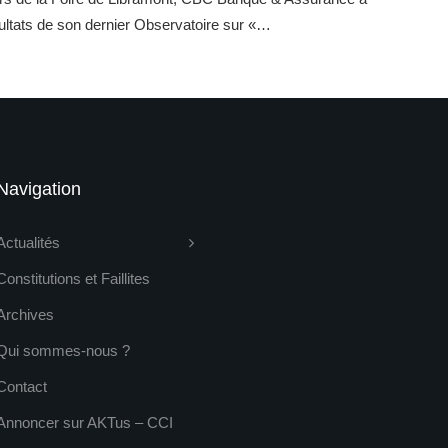
sultats de son dernier Observatoire sur «…
Navigation
Actualités
Constitutions et Faillites
Archives
Qui sommes-nous ?
Contact
Annoncer sur AKTus – CCI