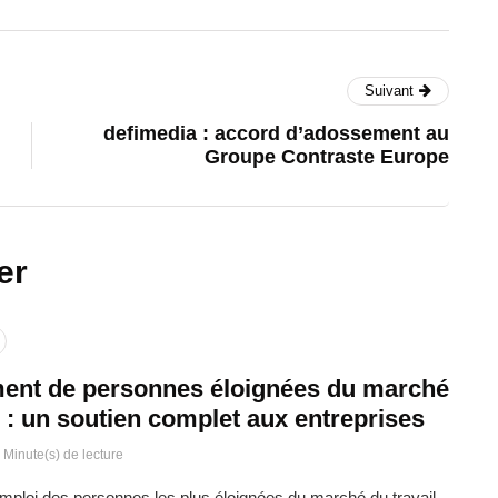
Suivant
defimedia : accord d’adossement au
Groupe Contraste Europe
er
ent de personnes éloignées du marché
l : un soutien complet aux entreprises
 Minute(s) de lecture
emploi des personnes les plus éloignées du marché du travail