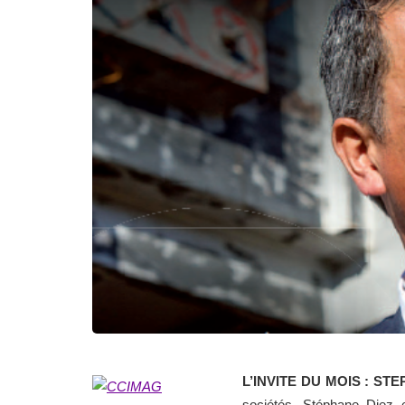
L’INVITE DU MOIS : ST
sociétés, Stéphane Diez e