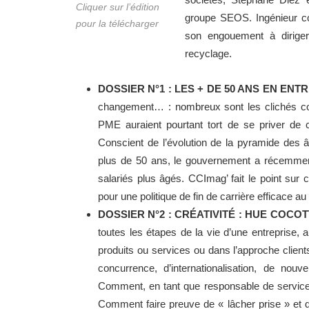
Cliquer sur l’édition
groupe SEOS. Ingénieur c
pour la télécharger
son engouement à diriger
recyclage.
DOSSIER N°1 : LES + DE 50 ANS EN ENT
changement… : nombreux sont les clichés col
PME auraient pourtant tort de se priver de 
Conscient de l’évolution de la pyramide des âg
plus de 50 ans, le gouvernement a récemment
salariés plus âgés. CCImag’ fait le point sur
pour une politique de fin de carrière efficace au
DOSSIER N°2 : CRÉATIVITÉ : HUE COCO
toutes les étapes de la vie d’une entreprise,
produits ou services ou dans l’approche client
concurrence, d’internationalisation, de nouve
Comment, en tant que responsable de service,
Comment faire preuve de « lâcher prise » et d’