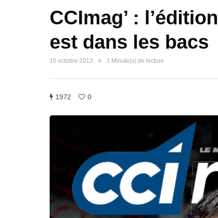
CCImag’ : l’éditio
est dans les bacs
15 octobre 2013
1 Minute(s) de lecture
1972
0