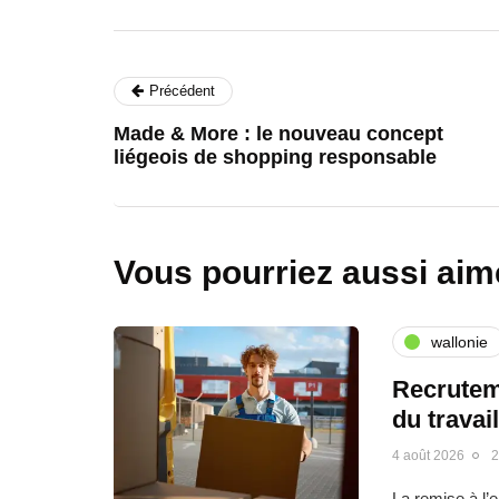
Précédent
Made & More : le nouveau concept
liégeois de shopping responsable
Vous pourriez aussi aim
wallonie
Recrutem
du travai
4 août 2026
2
La remise à l’