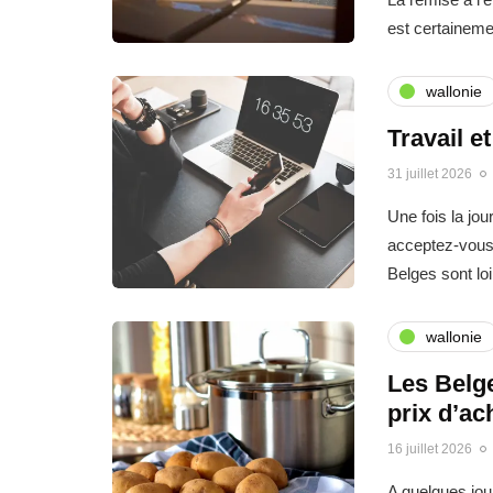
est certainemen
wallonie
Travail e
31 juillet 2026
Une fois la jo
acceptez-vous 
Belges sont l
wallonie
Les Belge
prix d’ac
16 juillet 2026
A quelques jo