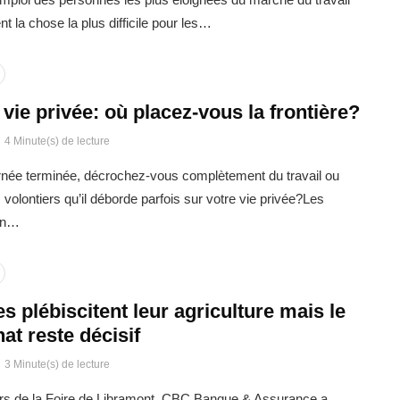
t la chose la plus difficile pour les…
t vie privée: où placez-vous la frontière?
4 Minute(s) de lecture
urnée terminée, décrochez-vous complètement du travail ou
volontiers qu’il déborde parfois sur votre vie privée?Les
oin…
s plébiscitent leur agriculture mais le
hat reste décisif
3 Minute(s) de lecture
urs de la Foire de Libramont, CBC Banque & Assurance a