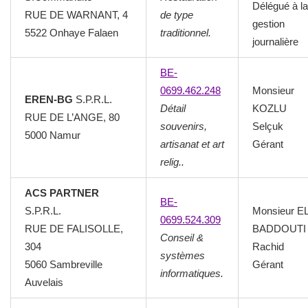
Délégué à la
RUE DE WARNANT, 4
de type
gestion
5522 Onhaye Falaen
traditionnel.
journalière
BE-
0699.462.248
Monsieur
EREN-BG
S.P.R.L.
Détail
KOZLU
RUE DE L’ANGE, 80
souvenirs,
Selçuk
5000 Namur
artisanat et art
Gérant
relig..
ACS PARTNER
BE-
S.P.R.L.
Monsieur E
0699.524.309
RUE DE FALISOLLE,
BADDOUTI
Conseil &
304
Rachid
systèmes
5060 Sambreville
Gérant
informatiques.
Auvelais