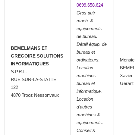
0699.658.624
Gros autr
mach. &
équipements
de bureau.
Détail équip. de
BEMELMANS ET
bureau et
GREGOIRE SOLUTIONS
ordinateurs.
Monsie
INFORMATIQUES
Location
BEME
S.P.R.L.
machines
Xavier
RUE SUR-LA-STATTE,
bureau et
Gérant
122
informatique.
4870 Trooz Nessonvaux
Location
d’autres
machines &
équipements.
Conseil &