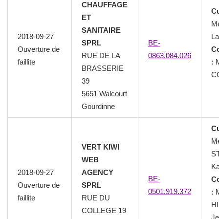
CHAUFFAGE
Cu
ET
M
SANITAIRE
2018-09-27
La
SPRL
BE-
Ouverture de
C
RUE DE LA
0863.084.026
faillite
:
BRASSERIE
C
39
5651 Walcourt
Gourdinne
Cu
M
VERT KIWI
S
WEB
Ka
2018-09-27
AGENCY
BE-
C
Ouverture de
SPRL
0501.919.372
:
M
faillite
RUE DU
H
COLLEGE 19
Je