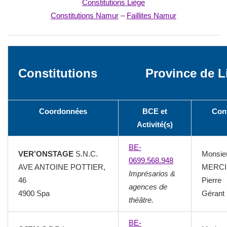
Constitutions Liège
Constitutions Namur
–
Faillites Namur
Constitutions
Province de L
Coordonnées
BCE et
Con
Activité(s)
BE-
VER’ONSTAGE
S.N.C.
Monsie
0699.568.948
AVE ANTOINE POTTIER,
MERCI
Imprésarios &
46
Pierre
agences de
4900 Spa
Gérant
théâtre.
BE-