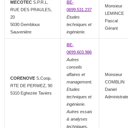
MECOTEC
S.P.R.L.
BE-
Monsieur
RUE DES PRAULES,
0699.531.237
LEMINCE
20
Etudes
Pascal
5030 Gembloux
techniques et
Gérant
Sauvenière
ingénierie.
BE-
0699.603.986
Autres
conseils
affaires et
Monsieur
CORENOVE
S.Coop.
management.
COMBLIN
RTE DE PERWEZ, 90
Etudes
Daniel
5310 Eghezée Taviers
techniques et
Administrat
ingénierie.
Autres essais
& analyses
techniques.