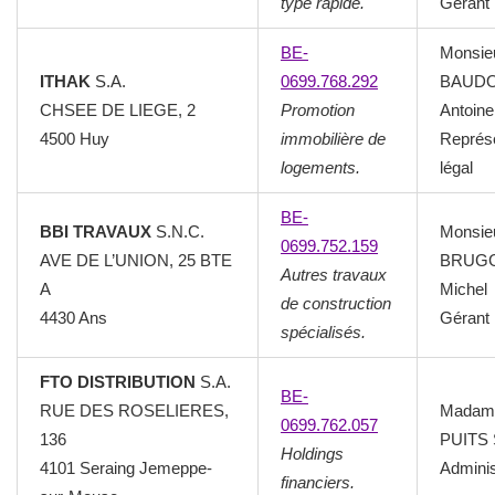
type rapide.
Gérant
BE-
Monsie
ITHAK
S.A.
0699.768.292
BAUD
CHSEE DE LIEGE, 2
Promotion
Antoine
4500 Huy
immobilière de
Représ
logements.
légal
BE-
BBI TRAVAUX
S.N.C.
Monsie
0699.752.159
AVE DE L’UNION, 25 BTE
BRUG
Autres travaux
A
Michel
de construction
4430 Ans
Gérant
spécialisés.
FTO DISTRIBUTION
S.A.
BE-
RUE DES ROSELIERES,
Madam
0699.762.057
136
PUITS S
Holdings
4101 Seraing Jemeppe-
Adminis
financiers.