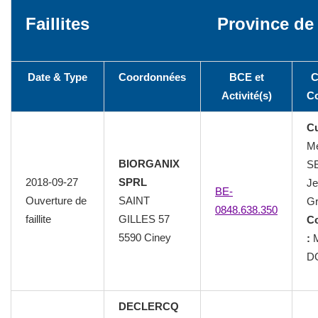
Faillites
Province de
Date & Type
Coordonnées
BCE et
C
Activité(s)
C
Cu
M
BIORGANIX
S
2018-09-27
SPRL
Je
BE-
Ouverture de
SAINT
Gr
0848.638.350
faillite
GILLES 57
C
5590 Ciney
:
M
D
DECLERCQ