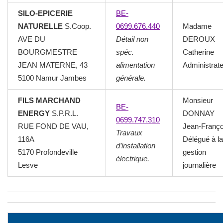
SILO-EPICERIE
BE-
NATURELLE
S.Coop.
0699.676.440
Madame
AVE DU
Détail non
DEROUX
BOURGMESTRE
spéc.
Catherine
JEAN MATERNE, 43
alimentation
Administrat
5100 Namur Jambes
générale.
FILS MARCHAND
Monsieur
BE-
ENERGY
S.P.R.L.
DONNAY
0699.747.310
RUE FOND DE VAU,
Jean-Franço
Travaux
116A
Délégué à la
d’installation
5170 Profondeville
gestion
électrique.
Lesve
journalière