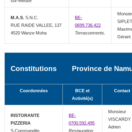
sur-Meuse
Monsie
M.A.S.
S.N.C.
BE-
SIPLE
RUE RAIDE VALLEE, 137
0699.736.422
Maxim
4520 Wanze Moha
Terrassements.
Gérant
Constitutions
Province de Nam
Coordonnées
BCE et
Contact
Activité(s)
Monsieur
RISTORANTE
BE-
VISCARDY
PIZZERIA
0700.592.495
Adrien
S.Commandite
Restauration