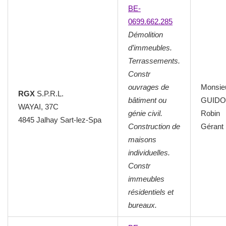
BE-
0699.662.285
Démolition
d’immeubles.
Terrassements.
Constr
ouvrages de
Monsie
RGX
S.P.R.L.
bâtiment ou
GUIDO
WAYAI, 37C
génie civil.
Robin
4845 Jalhay Sart-lez-Spa
Construction de
Gérant
maisons
individuelles.
Constr
immeubles
résidentiels et
bureaux.