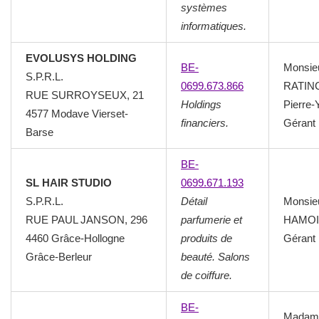
systèmes
informatiques.
EVOLUSYS HOLDING
BE-
Monsie
S.P.R.L.
0699.673.866
RATIN
RUE SURROYSEUX, 21
Holdings
Pierre-
4577 Modave Vierset-
financiers.
Gérant
Barse
BE-
SL HAIR STUDIO
0699.671.193
S.P.R.L.
Détail
Monsie
RUE PAUL JANSON, 296
parfumerie et
HAMOIR
4460 Grâce-Hollogne
produits de
Gérant
Grâce-Berleur
beauté. Salons
de coiffure.
BE-
Madam