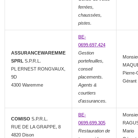
ferrées,
chaussées,
pistes.
BE-
0699.697.424
ASSURANCEWAREMME
Gestion
Monsie
SPRL
S.P.R.L.
portefeuilles,
MAQU
PL ERNEST RONGVAUX,
conseil
Pierre-O
9D
placements.
Gérant
4300 Waremme
Agents &
courtiers
d’assurances.
BE-
Monsie
COMISO
S.P.R.L.
0699.699.305
RAGU
RUE DE LA GRAPPE, 8
Restauration de
Mario
4820 Dison