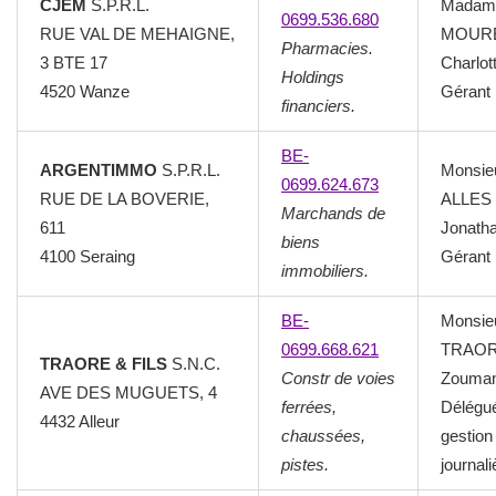
CJEM
S.P.R.L.
Madam
0699.536.680
RUE VAL DE MEHAIGNE,
MOUR
Pharmacies.
3 BTE 17
Charlot
Holdings
4520 Wanze
Gérant
financiers.
BE-
ARGENTIMMO
S.P.R.L.
Monsie
0699.624.673
RUE DE LA BOVERIE,
ALLES
Marchands de
611
Jonath
biens
4100 Seraing
Gérant
immobiliers.
BE-
Monsie
0699.668.621
TRAO
TRAORE & FILS
S.N.C.
Constr de voies
Zouma
AVE DES MUGUETS, 4
ferrées,
Délégué
4432 Alleur
chaussées,
gestion
pistes.
journali