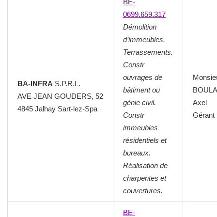
BE-
0699.659.317
Démolition
d’immeubles.
Terrassements.
Constr
ouvrages de
Monsie
BA-INFRA
S.P.R.L.
bâtiment ou
BOUL
AVE JEAN GOUDERS, 52
génie civil.
Axel
4845 Jalhay Sart-lez-Spa
Constr
Gérant
immeubles
résidentiels et
bureaux.
Réalisation de
charpentes et
couvertures.
BE-