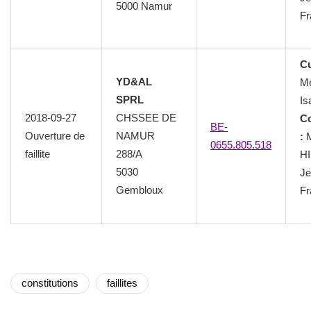
5000 Namur
Fr
Cu
YD&AL
M
SPRL
Is
2018-09-27
CHSSEE DE
C
BE-
Ouverture de
NAMUR
:
M
0655.805.518
faillite
288/A
H
5030
Je
Gembloux
Fr
constitutions
faillites