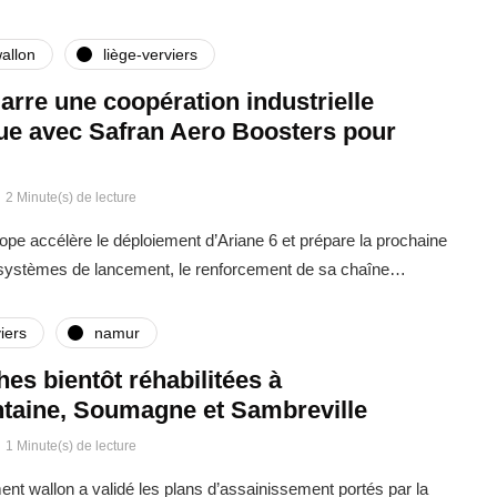
allon
liège-verviers
rre une coopération industrielle
que avec Safran Aero Boosters pour
2 Minute(s) de lecture
rope accélère le déploiement d’Ariane 6 et prépare la prochaine
 systèmes de lancement, le renforcement de sa chaîne…
iers
namur
ches bientôt réhabilitées à
taine, Soumagne et Sambreville
1 Minute(s) de lecture
t wallon a validé les plans d’assainissement portés par la