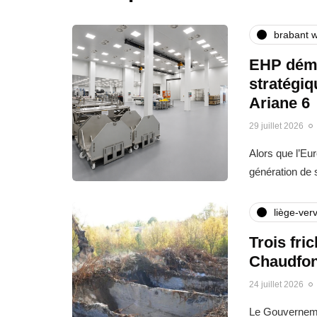
brabant w
EHP déma
stratégi
Ariane 6
29 juillet 2026
Alors que l’Eu
génération de
liège-verv
Trois fri
Chaudfon
24 juillet 2026
Le Gouvernemen