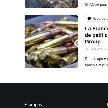
SPAQuE pour l
liège-verv
La France
de petit 
Group
21 juillet 2026
Retenu après a
français et le
À propos