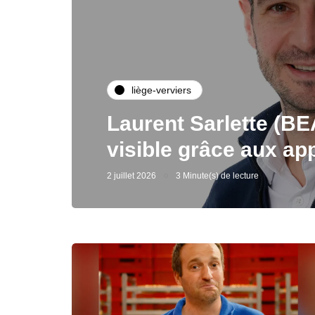
liège-verviers
Laurent Sarlette (BEA
visible grâce aux ap
2 juillet 2026
3 Minute(s) de lecture