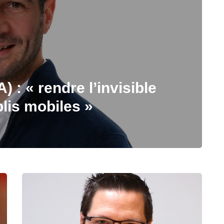
) : « rendre l’invisible
plis mobiles »