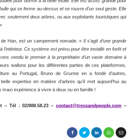
tudiée pour dormir à la belle étoile. Elle est assez grande pour
lle qui se ferme au-dessus et se rouvre d’un seul geste. Elle
avec seulement deux arbres, ou aux exploitants touristiques qui
»
tes de Han, est un campement nomade.
« Il s’agit d’une grande
l’intérieur. Ce système est prévu pour être installé en forêt et
vons vendu le premier à la propriétaire d’un vaste domaine à
seurs wallons pour les différentes parties de ces plateformes.
ulture au Portugal, Bruno de Grunne en a fondé d’autres,
lle expertise en matière d’arbres qu’il met aujourd’hui au
s maxi expérience à vivre à deux ou en famille !
t – Tél : 02/888.58.23 –
contact@tressandpeople.com
–