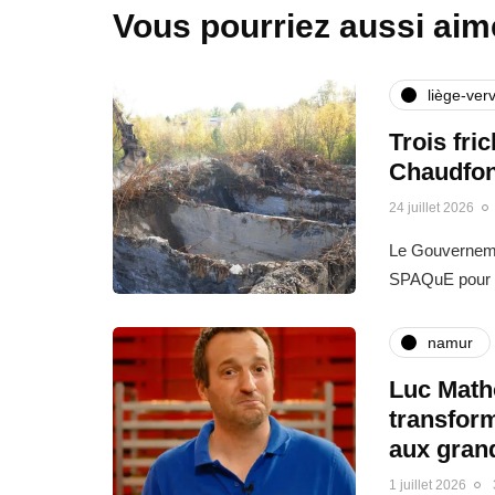
Vous pourriez aussi aim
liège-verv
Trois fri
Chaudfon
24 juillet 2026
Le Gouvernemen
SPAQuE pour l
namur
Luc Matho
transfor
aux gran
1 juillet 2026