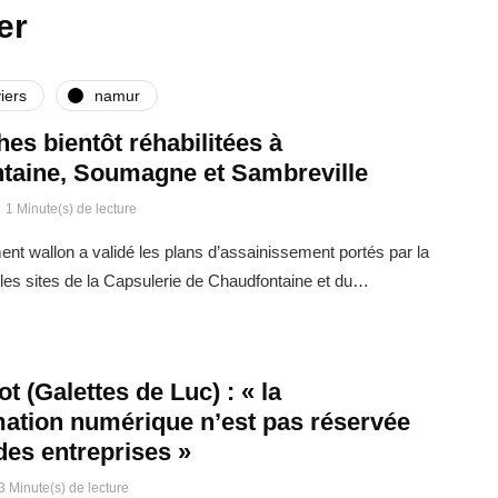
er
iers
namur
ches bientôt réhabilitées à
taine, Soumagne et Sambreville
1 Minute(s) de lecture
t wallon a validé les plans d’assainissement portés par la
es sites de la Capsulerie de Chaudfontaine et du…
t (Galettes de Luc) : « la
mation numérique n’est pas réservée
des entreprises »
3 Minute(s) de lecture