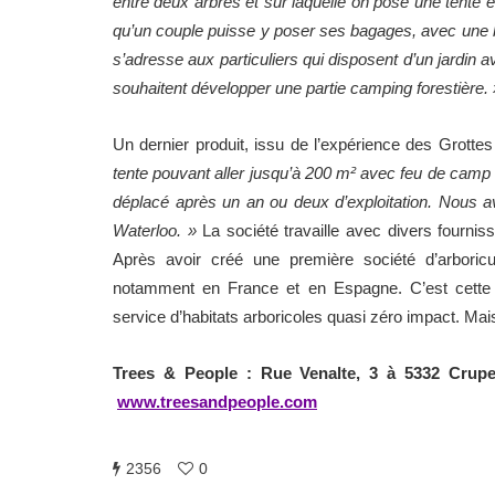
entre deux arbres et sur laquelle on pose une tente é
qu’un couple puisse y poser ses bagages, avec une bu
s’adresse aux particuliers qui disposent d’un jardin 
souhaitent développer une partie camping forestière. 
Un dernier produit, issu de l’expérience des Grot
tente pouvant aller jusqu’à 200 m² avec feu de camp à 
déplacé après un an ou deux d’exploitation. Nous a
Waterloo. »
La société travaille avec divers fournis
Après avoir créé une première société d’arboric
notamment en France et en Espagne. C’est cette be
service d’habitats arboricoles quasi zéro impact. Mai
Trees & People : Rue Venalte, 3 à 5332 Crupe
www.treesandpeople.com
2356
0