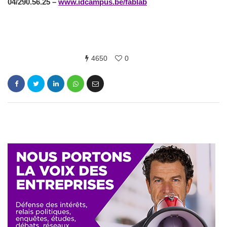
04/290.56.25 –
www.idcampus.be/fablab
4650
0