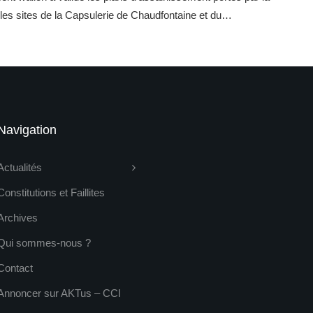
es sites de la Capsulerie de Chaudfontaine et du…
Navigation
Actualités
Constitutions et Faillites
Archives
Qui sommes-nous ?
Contact
Annoncer sur AKTus – CCI