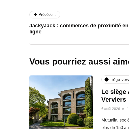
Précédent
JackyJack : commerces de proximité en
ligne
Vous pourriez aussi aim
liège-verv
Le siège 
Verviers
6 août 2026
1
Mutualia, soci
plus de 150 an