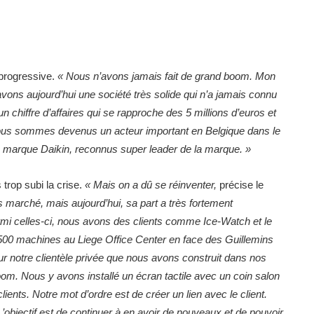
 progressive.
« Nous n’avons jamais fait de grand boom. Mon
ns aujourd’hui une société très solide qui n’a jamais connu
hiffre d’affaires qui se rapproche des 5 millions d’euros et
ous sommes devenus un acteur important en Belgique dans le
a marque Daikin, reconnus super leader de la marque. »
trop subi la crise.
« Mais on a dû se réinventer,
précise le
ros marché, mais aujourd’hui, sa part a très fortement
rmi celles-ci, nous avons des clients comme Ice-Watch et le
500 machines au Liege Office Center en face des Guillemins
our notre clientèle privée que nous avons construit dans nos
. Nous y avons installé un écran tactile avec un coin salon
lients. Notre mot d’ordre est de créer un lien avec le client.
’objectif est de continuer à en avoir de nouveaux et de pouvoir