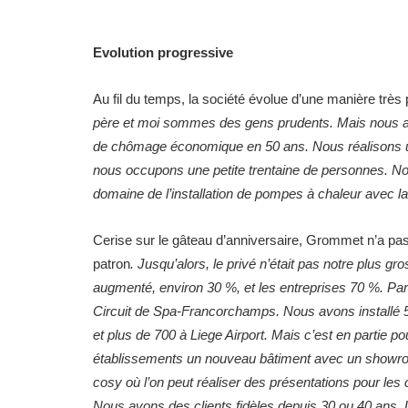
Evolution progressive
Au fil du temps, la société évolue d’une manière très
père et moi sommes des gens prudents. Mais nous avo
de chômage économique en 50 ans. Nous réalisons un c
nous occupons une petite trentaine de personnes. N
domaine de l’installation de pompes à chaleur avec l
Cerise sur le gâteau d’anniversaire, Grommet n’a pas 
patron
. Jusqu’alors, le privé n’était pas notre plus g
augmenté, environ 30 %, et les entreprises 70 %. Pa
Circuit de Spa-Francorchamps. Nous avons installé 
et plus de 700 à Liege Airport. Mais c’est en partie p
établissements un nouveau bâtiment avec un showroom
cosy où l’on peut réaliser des présentations pour les c
Nous avons des clients fidèles depuis 30 ou 40 ans. L