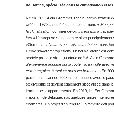
de Battice, spécialisée dans la climatisation et le
Né en 1973, Alain Grommet, l’actuel administrateur dé
créé en 1970 la société qui porte leur nom.
« Mon père
la climatisation
, commence-t-il
. Il s’est mis à trava
lors.»
L’entreprise se concentre alors principalement s
vêtements.
« Nous avons suivi ces chaînes dans toute
Herve s’avérant trop étroits, un nouvel atelier est co
société prend le statut juridique de SA, Alain Gro
d’expérience acquise sur la route, j’ai travaillé av
commençaient à évoluer dans les bureaux. »
En 2000
personnes. L’année 2008 est essentielle avec le passa
se diversifie et devient également spécialisée dans le
immeubles d’appartements. En 2018, les Ets Grommet 
important de Belgique, soit quelques unités intérieur
chambres. Un projet d’envergure, un fameux défi pour l