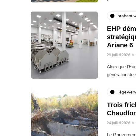
brabant w
EHP déma
stratégi
Ariane 6
29 juillet 2026
Alors que l’Eu
génération de
liège-verv
Trois fri
Chaudfon
24 juillet 2026
Le Gouvernemen