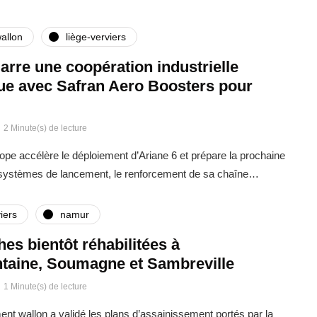
allon
liège-verviers
rre une coopération industrielle
que avec Safran Aero Boosters pour
2 Minute(s) de lecture
rope accélère le déploiement d’Ariane 6 et prépare la prochaine
 systèmes de lancement, le renforcement de sa chaîne…
iers
namur
ches bientôt réhabilitées à
taine, Soumagne et Sambreville
1 Minute(s) de lecture
t wallon a validé les plans d’assainissement portés par la