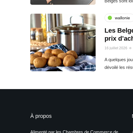
Belges sont l
wallonie
Les Belge
prix d’ac
16 juillet 2026
A quelques jo
dévoilé les ré
À propos
Alimenté par les Chambres de Commerce de