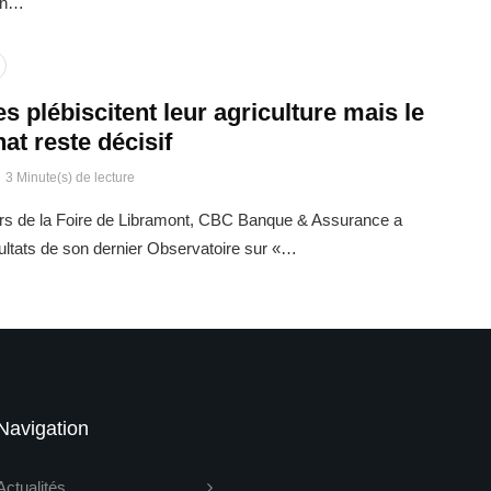
oin…
s plébiscitent leur agriculture mais le
hat reste décisif
3 Minute(s) de lecture
urs de la Foire de Libramont, CBC Banque & Assurance a
sultats de son dernier Observatoire sur «…
Navigation
Actualités