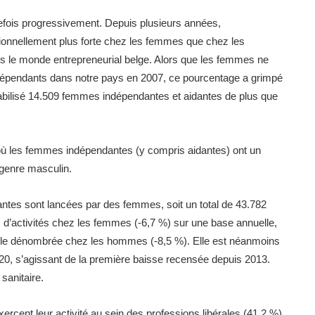
utefois progressivement. Depuis plusieurs années,
ionnellement plus forte chez les femmes que chez les
ans le monde entrepreneurial belge. Alors que les femmes ne
ndépendants dans notre pays en 2007, ce pourcentage a grimpé
abilisé 14.509 femmes indépendantes et aidantes de plus que
où les femmes indépendantes (y compris aidantes) ont un
 genre masculin.
dantes sont lancées par des femmes, soit un total de 43.782
ts d’activités chez les femmes (-6,7 %) sur une base annuelle,
 celle dénombrée chez les hommes (-8,5 %). Elle est néanmoins
020, s’agissant de la première baisse recensée depuis 2013.
sanitaire.
rcent leur activité au sein des professions libérales (41,2 %)