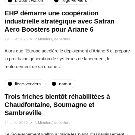
brabant wallon
liège-verviers
EHP démarre une coopération
industrielle stratégique avec Safran
Aero Boosters pour Ariane 6
29 juillet 2026
2 Minute(s) de lecture
Alors que l’Europe accélère le déploiement d’Ariane 6 et prépare
la prochaine génération de systèmes de lancement, le
renforcement de sa chaîne…
liège-verviers
namur
Trois friches bientôt réhabilitées à
Chaudfontaine, Soumagne et
Sambreville
24 juillet 2026
1 Minute(s) de lecture
Le Gouvernement wallon a validé les plans d’assainissement