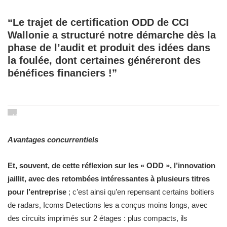
“Le trajet de certification ODD de CCI
Wallonie a structuré notre démarche dès la
phase de l’audit et produit des idées dans
la foulée, dont certaines généreront des
bénéfices financiers !”
Une
salle
a
Avantages concurrentiels
été
réservée
Et, souvent, de cette réflexion sur les « ODD », l’innovation
pour
jaillit,
avec des retombées intéressantes à plusieurs titres
les
exercices
pour l’entreprise
; c’est ainsi qu’en repensant certains boitiers
physiques
de radars, Icoms Detections les a conçus moins longs, avec
du
des circuits imprimés sur 2 étages : plus compacts, ils
personnel.