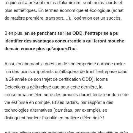
requièrent à présent moins d’aluminium, sont moins lourds et
Un
plus esthétiques. En termes économique et écologique (achat
collaborateur
y
de matière première, transport,…), l’opération est un succès.
propose
même
Bien plus,
en se penchant sur les ODD, l’entreprise a pu
des
identifier des avantages concurrentiels qui feront mouche
cours
de
demain encore plus qu’aujourd’hui.
yoga…
Ainsi, en abordant la question de son empreinte carbone (ndlr :
l’un des points importants qu’attaquera de front l’entreprise dans
la 2è année de son trajet de certification ODD), Icoms
Detections a déjà relevé que pour cette dernière, la
consommation électrique des produits durant toute leur durée de
vie est prise en compte. Et ses radars, par rapport à des
technologies alternatives (caméras, par exemple), se
distinguent par leur frugalité en matière d’électricité !
« Nous allons pouvoir présenter des arguments objectifs auprès