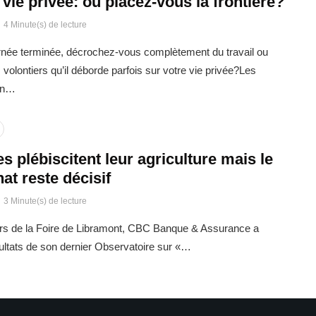
t vie privée: où placez-vous la frontière?
4 Minute(s) de lecture
urnée terminée, décrochez-vous complètement du travail ou
volontiers qu’il déborde parfois sur votre vie privée?Les
oin…
s plébiscitent leur agriculture mais le
hat reste décisif
3 Minute(s) de lecture
urs de la Foire de Libramont, CBC Banque & Assurance a
sultats de son dernier Observatoire sur «…