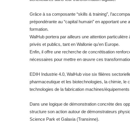
Grâce à sa composante “skills & training”, l’acco
prépondérante au “capital humain” en apportant une ai
formation.
WalHub portera par ailleurs une attention particulière 
privés et publics, tant en Wallonie qu’en Europe.
Enfin, il offre une recherche de concrétisation renforc
nécessaires pour mettre en œuvre ces transformatio
EDIH Industrie 4.0, WalHub vise six filières sectoriell
pharmaceutique et les biotechnologies, la chimie, le ca
technologies de la fabrication machines/équipements et 
Dans une logique de démonstration concrète des oppo
structure son action autour de démonstrateurs physiqu
Science Park et Galaxia (Transinne).