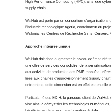
High Performance Computing (HPC), ainsi que cybersé
supply chain.
WalHub est porté par un consortium d’organisations d
l’Industrie technologique Agoria, coordinateur du proj
Wallonia, les Centres de Recherche Sirris, Cenaero, C
Approche intégrée unique
WalHub doit donc augmenter le niveau de “maturité 
une offre de services consolidés, de la sensibilisatio
aux activités de production des PME manufacturières, ti
liées aux chaines d’approvisionnement (supply chain)
entreprises, cette dimension est en effet essentielle 
Particularité des EDIH, le parcours client de WalHub ou
vise ainsi à démystifier les technologies numériques, à 
bénéficiaires dans leur transformation digitale.