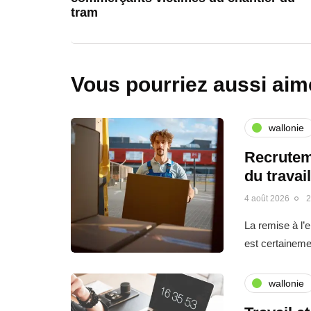
tram
Vous pourriez aussi aim
wallonie
Recrutem
du travai
4 août 2026
2
La remise à l’
est certainemen
wallonie