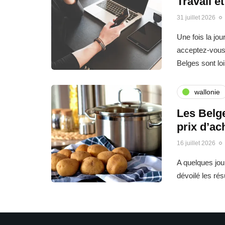
Travail e
31 juillet 2026
Une fois la jo
acceptez-vous 
Belges sont l
wallonie
Les Belge
prix d’ac
16 juillet 2026
A quelques jo
dévoilé les ré