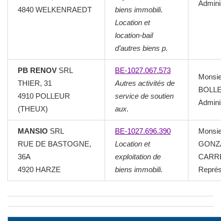
Admini
4840 WELKENRAEDT
biens immobili.
Location et
location-bail
d’autres biens p.
PB RENOV
SRL
BE-1027.067.573
Monsie
THIER, 31
Autres activités de
BOLLE
4910 POLLEUR
service de soutien
Admini
(THEUX)
aux.
MANSIO
SRL
BE-1027.696.390
Monsie
RUE DE BASTOGNE,
Location et
GONZ
36A
exploitation de
CARR
4920 HARZE
biens immobili.
Représ