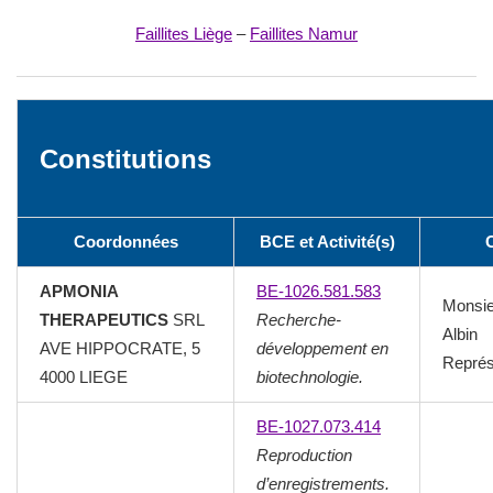
Faillites Liège
–
Faillites Namur
Constitutions
Coordonnées
BCE et Activité(s)
APMONIA
BE-1026.581.583
Monsi
THERAPEUTICS
SRL
Recherche-
Albin
AVE HIPPOCRATE, 5
développement en
Représ
4000 LIEGE
biotechnologie.
BE-1027.073.414
Reproduction
d’enregistrements.