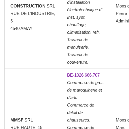
d’installation
CONSTRUCTION
SRL
Monsi
électrotechnique d’.
RUE DE L’INDUSTRIE,
Pierre
Inst. syst.
5
Admini
chauffage,
4540 AMAY
climatisation, refr.
Travaux de
menuiserie.
Travaux de
couverture.
BE-1026.666.707
Commerce de gros
de maroquinerie et
d’arti.
Commerce de
détail de
MMSF
SRL
chaussures.
Monsi
RUE HAUTE, 15
Commerce de
Marc