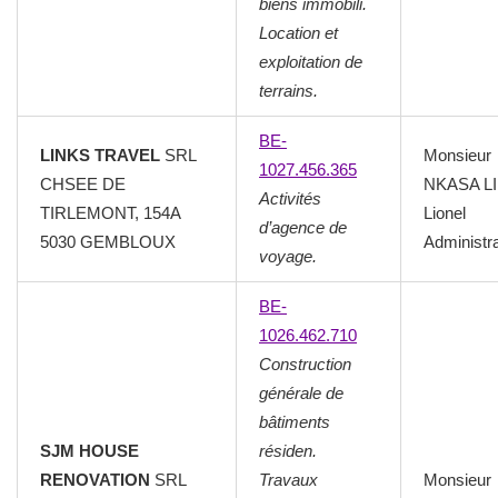
biens immobili.
Location et
exploitation de
terrains.
BE-
LINKS TRAVEL
SRL
Monsieur
1027.456.365
CHSEE DE
NKASA L
Activités
TIRLEMONT, 154A
Lionel
d’agence de
5030 GEMBLOUX
Administr
voyage.
BE-
1026.462.710
Construction
générale de
bâtiments
SJM HOUSE
résiden.
RENOVATION
SRL
Travaux
Monsieur