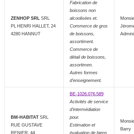
Fabrication de
boissons non
ZENHOP SRL
SRL
alcoolisées et.
Monsi
PL HENRI HALLET, 24
Commerce de gros
Jérom
4280 HANNUT
de boissons,
Admini
assortiment.
Commerce de
détail de boissons,
assortimen.
Autres formes
d’enseignement.
BE-1026.076.589
Activités de service
d’intermédiation
BM-HABITAT
SRL
pour.
Monsi
RUE GUSTAVE
Estimation et
Barry
RENIER, 44
évaluation de biens