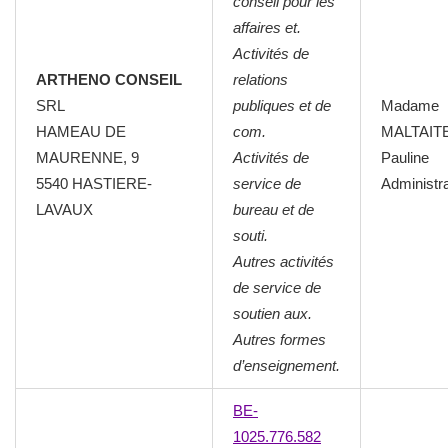
conseil pour les
affaires et.
Activités de
ARTHENO CONSEIL
relations
SRL
publiques et de
Madame
HAMEAU DE
com.
MALTAIT
MAURENNE, 9
Activités de
Pauline
5540 HASTIERE-
service de
Administr
LAVAUX
bureau et de
souti.
Autres activités
de service de
soutien aux.
Autres formes
d’enseignement.
BE-
1025.776.582