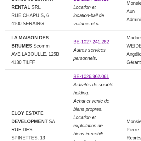
Monsi
RENTAL
SRL
Location et
Aun
RUE CHAPUIS, 6
location-bail de
Admini
4100 SERAING
voitures et v.
LA MAISON DES
Mada
BE-1027.241.282
BRUMES
Scomm
WEID
Autres services
AVE LABOULLE, 125B
Angéli
personnels.
4130 TILFF
Gérant
BE-1026.962.061
Activités de société
holding.
Achat et vente de
biens propres.
ELOY ESTATE
Location et
DEVELOPMENT
SA
Monsi
exploitation de
RUE DES
Pierre
biens immobili.
SPINETTES, 13
Représ