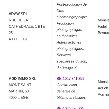
Post-production de
films
VRAW
SRL
cinématographique.
RUE DE LA
Monsi
Production
CATHEDRALE, 1 BTE
Fadel
photographique,
25
Bestuu
sauf activités.
4000 LIEGE
Autres activités
photographiques.
Services
spécialisés du son,
de l’image et.
ADD IMMO
SRL
BE-1027.341.351
Monsi
MONT SAINT-
Construction
Adrien
MARTIN, 50
générale de
Admini
4000 LIEGE
bâtiments résiden.
BE-1026.586.335