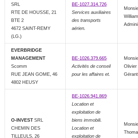
SRL
BE-1027.314.726
Monsi
RTE DE HOUSSE, 21
Services auxiliaires
Willia
BTE 2
des transports
Admini
4672 SAINT-REMY
aérien.
(LG.)
EVERBRIDGE
MANAGEMENT
BE-1026.379.665
Monsi
Scomm
Activités de conseil
Olivier
RUE JEAN GOME, 46
pour les affaires et.
Gérant
4802 HEUSY
BE-1026.941.869
Location et
exploitation de
O-INVEST
SRL
biens immobili.
Monsi
CHEMIN DES
Location et
Thoma
TILLEULS, 26
exploitation de