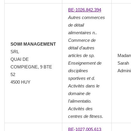
BE-1026.842.394
Autres commerces
de détail
alimentaires n..
Commerce de
SOWI MANAGEMENT
détail d’autres
SRL
articles de sp.
Madam
QUAI DE
Enseignement de
Sarah
COMPIEGNE, 9 BTE
disciplines
Admini
52
sportives et d.
4500 HUY
Activités dans le
domaine de
l’alimentatio.
Activités des
centres de fitness.
BE-1027.005.613