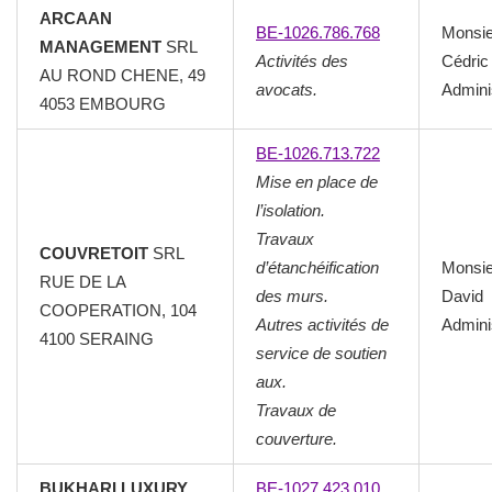
ARCAAN
BE-1026.786.768
Monsi
MANAGEMENT
SRL
Activités des
Cédric
AU ROND CHENE, 49
avocats.
Admini
4053 EMBOURG
BE-1026.713.722
Mise en place de
l’isolation.
Travaux
COUVRETOIT
SRL
d’étanchéification
Monsi
RUE DE LA
des murs.
David
COOPERATION, 104
Autres activités de
Admini
4100 SERAING
service de soutien
aux.
Travaux de
couverture.
BUKHARI LUXURY
BE-1027.423.010