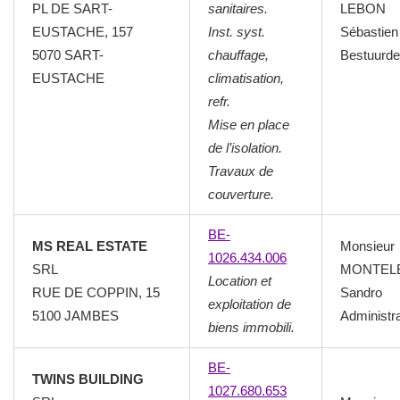
PL DE SART-
sanitaires.
LEBON
EUSTACHE, 157
Inst. syst.
Sébastien
5070 SART-
chauffage,
Bestuurde
EUSTACHE
climatisation,
refr.
Mise en place
de l’isolation.
Travaux de
couverture.
BE-
MS REAL ESTATE
Monsieur
1026.434.006
SRL
MONTEL
Location et
RUE DE COPPIN, 15
Sandro
exploitation de
5100 JAMBES
Administr
biens immobili.
BE-
TWINS BUILDING
1027.680.653