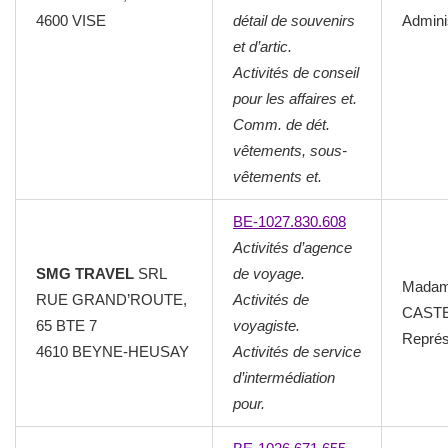
4600 VISE
détail de souvenirs
Admini
et d’artic.
Activités de conseil
pour les affaires et.
Comm. de dét.
vêtements, sous-
vêtements et.
BE-1027.830.608
Activités d’agence
SMG TRAVEL
SRL
de voyage.
Mada
RUE GRAND’ROUTE,
Activités de
CASTE
65 BTE 7
voyagiste.
Représ
4610 BEYNE-HEUSAY
Activités de service
d’intermédiation
pour.