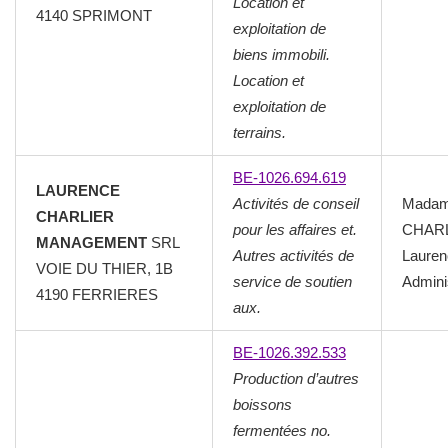
Location et
4140 SPRIMONT
exploitation de
biens immobili.
Location et
exploitation de
terrains.
BE-1026.694.619
LAURENCE
Activités de conseil
Mada
CHARLIER
pour les affaires et.
CHAR
MANAGEMENT
SRL
Autres activités de
Lauren
VOIE DU THIER, 1B
service de soutien
Admini
4190 FERRIERES
aux.
BE-1026.392.533
Production d’autres
boissons
fermentées no.