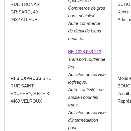
spécialisé d.
RUE THONAR
SCHO
Commerce de gros
GRISARD, 49
Kentin
non spécialisé.
4432 ALLEUR
Admini
Autre commerce
de détail de biens
neufs n..
BE-1028.053.213
Transport routier de
fret.
Activités de service
RFS EXPRESS
SRL
Monsie
logistique.
RUE SAINT-
BOUC
Autres activités de
EXUPERY, 9 BTE 8
Jonath
soutien pour les
4460 VELROUX
Représ
trans.
Activités de service
d’intermédiation
pour.