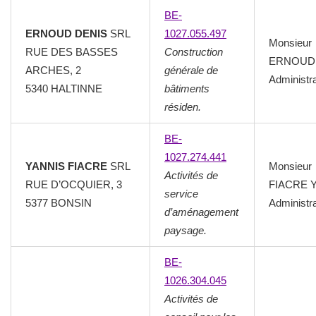
BE-
ERNOUD DENIS
SRL
1027.055.497
Monsieur
RUE DES BASSES
Construction
ERNOUD 
ARCHES, 2
générale de
Administr
5340 HALTINNE
bâtiments
résiden.
BE-
1027.274.441
YANNIS FIACRE
SRL
Monsieur
Activités de
RUE D’OCQUIER, 3
FIACRE Y
service
5377 BONSIN
Administr
d’aménagement
paysage.
BE-
1026.304.045
Activités de