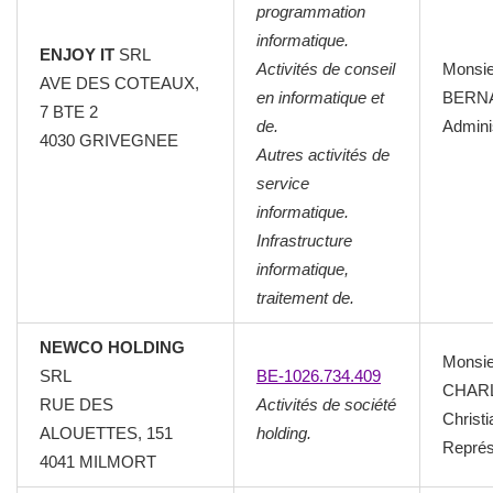
programmation
informatique.
ENJOY IT
SRL
Activités de conseil
Monsie
AVE DES COTEAUX,
en informatique et
BERNA
7 BTE 2
de.
Admini
4030 GRIVEGNEE
Autres activités de
service
informatique.
Infrastructure
informatique,
traitement de.
NEWCO HOLDING
Monsie
SRL
BE-1026.734.409
CHAR
RUE DES
Activités de société
Christi
ALOUETTES, 151
holding.
Représ
4041 MILMORT