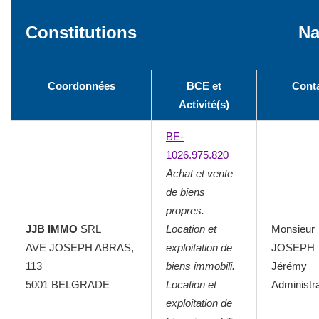
Constitutions
N
Coordonnées
BCE et
Cont
Activité(s)
BE-
1026.975.820
Achat et vente
de biens
propres.
JJB IMMO
SRL
Location et
Monsieur
AVE JOSEPH ABRAS,
exploitation de
JOSEPH
113
biens immobili.
Jérémy
5001 BELGRADE
Location et
Administr
exploitation de