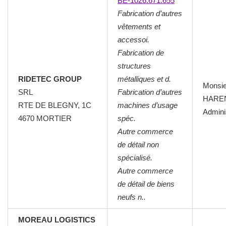
BE-1026.671.655
Fabrication d’autres
vêtements et
accessoi.
Fabrication de
structures
RIDETEC GROUP
métalliques et d.
Monsi
SRL
Fabrication d’autres
HAREN
RTE DE BLEGNY, 1C
machines d’usage
Admini
4670 MORTIER
spéc.
Autre commerce
de détail non
spécialisé.
Autre commerce
de détail de biens
neufs n..
MOREAU LOGISTICS