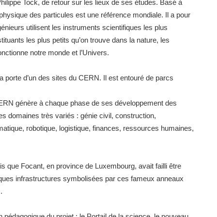
lippe Tock, de retour sur les lieux de ses études. Basé à
physique des particules est une référence mondiale. Il a pour
nieurs utilisent les instruments scientifiques les plus
ituants les plus petits qu’on trouve dans la nature, les
onctionne notre monde et l’Univers.
a porte d’un des sites du CERN. Il est entouré de parcs
 CERN génère à chaque phase de ses développement des
 domaines très variés : génie civil, construction,
formatique, robotique, logistique, finances, ressources humaines,
ris que Focant, en province de Luxembourg, avait failli être
sques infrastructures symbolisées par ces fameux anneaux
.
pédagogique du projet : le Portail de la science, le nouveau