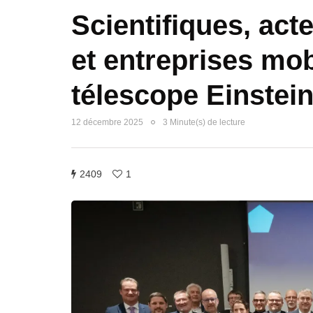
Scientifiques, act
et entreprises mob
télescope Einstei
12 décembre 2025
3 Minute(s) de lecture
2409
1