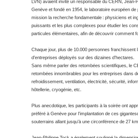
LVN) avaient invité un responsable du CERN, Jean-Phi
Genève et fondé en 1954, le laboratoire européen de 
mission la recherche fondamentale : physiciens et ingé
puissants et les plus complexes pour étudier les const
particules élémentaires, afin de découvrir comment f
Chaque jour, plus de 10.000 personnes franchissent l
d’entreprises déployés sur des dizaines d’hectares.
Sans même parler des retombées scientifiques, le
retombées innombrables pour les entreprises dans des
refroidissement, ventilation, électricité, sécurité, in
hôtellerie, cryogénie, etc.
Plus anecdotique, les participants à la soirée ont app
préféré à Genève pour l’implantation de ces gigante
souterrains allant jusqu’à une circonférence de 27 km
Jean-Philippe Tock a également souligné la dimension 