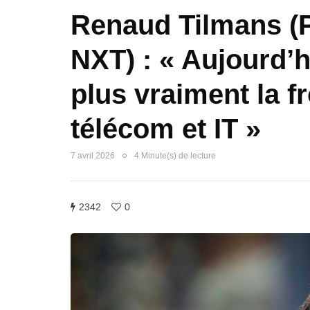
Renaud Tilmans (
NXT) : « Aujourd’h
plus vraiment la fr
télécom et IT »
7 avril 2026
4 Minute(s) de lecture
2342
0